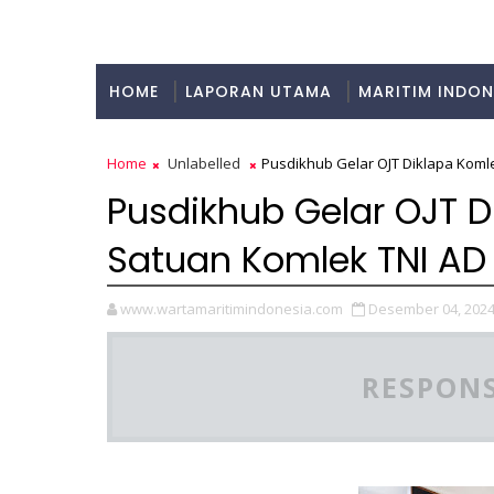
HOME
LAPORAN UTAMA
MARITIM INDON
KULINER
Home
Unlabelled
Pusdikhub Gelar OJT Diklapa Koml
Pusdikhub Gelar OJT D
Satuan Komlek TNI AD
www.wartamaritimindonesia.com
Desember 04, 202
RESPONS