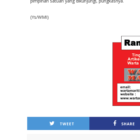
pimpinan satuan yang dikunjungi, pungkasnya.
(Ys/WMI)
TWEET
SHARE