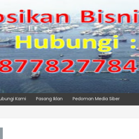
ubungi Kami
Pasang Iklan
Pedoman Media Siber
Maritim Dengar Keluhan dan Kebutuhan Pelanggan
SPTP