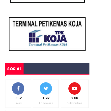
SOSIAL
3.5k
1.7k
2.8k
Likes
Followers
Subscribes