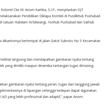
olonel Cke M. Anom Kartika, S.I.P., menjelaskan OJT
 melaksanakan Pendidikan Diklapa Komlek di Pusdikhub Pushubad.
n di satuan Hubdam III/Siliwangi, Yonhub Pushubad dan Sathub
i dikantornya bertempat di Jalan Gatot Subroto No 5 Kecamatan
t melihat langsung dan mendapatkan gambaran nyata tentang
ek yang dimiliki maupun dinamika tantangan tugas dimasing-
patkan gambaran nyata tentang peran, tugas dan tanggung jawab
mplementasinya di lapangan sehingga kedepan dapat digunakan
 AD yang lebih profesional dan adaptif," papar Anom.