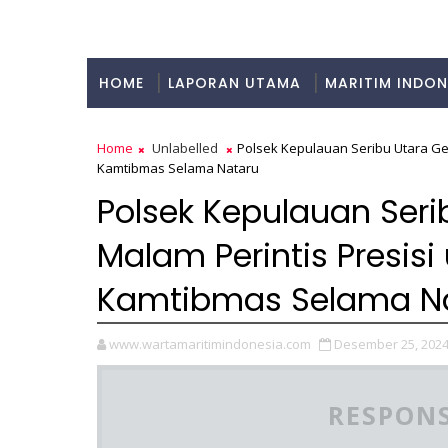
HOME
LAPORAN UTAMA
MARITIM INDON
KULINER
Home
Unlabelled
Polsek Kepulauan Seribu Utara Gel
Kamtibmas Selama Nataru
Polsek Kepulauan Serib
Malam Perintis Presis
Kamtibmas Selama N
www.wartamaritimindonesia.com
Desember 25, 202
RESPONS