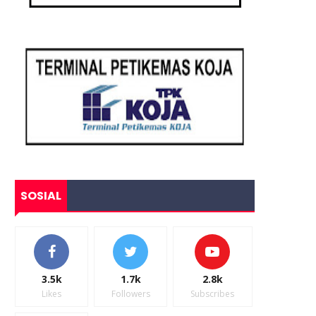
SOSIAL
3.5k
1.7k
2.8k
Likes
Followers
Subscribes