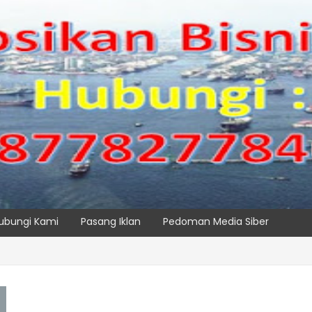
ubungi Kami
Pasang Iklan
Pedoman Media Siber
, IPC TPK Siap Operasikan Alat Pemindai Peti Kemas Ekspor
SPTP