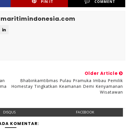
PIN IT
COMMENT
maritimindonesia.com
Older Article
nan
Bhabinkamtibmas Pulau Pramuka Imbau Pemilik
ama
Homestay Tingkatkan Keamanan Demi Kenyamanan
Wisatawan
DISQUS
FACEBOOK
 ADA KOMENTAR: