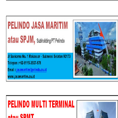
SPJM
SPMT