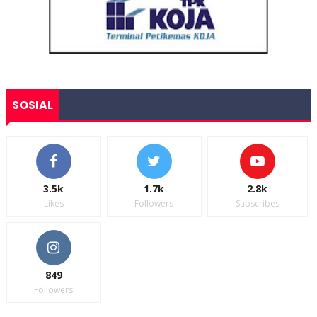
SOSIAL
3.5k
1.7k
2.8k
Likes
Followers
Subscribes
849
Followers