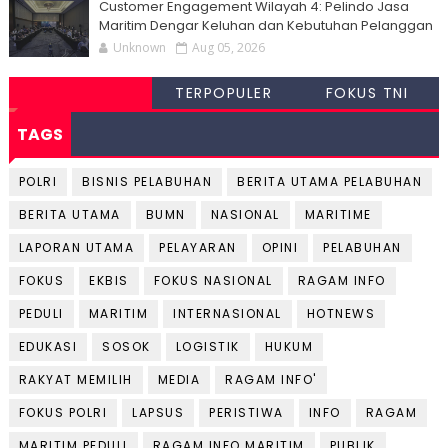
Customer Engagement Wilayah 4: Pelindo Jasa
Maritim Dengar Keluhan dan Kebutuhan Pelanggan
Unknown
Aug 05, 2026
TERPOPULER
FOKUS TNI
TAGS
POLRI
BISNIS PELABUHAN
BERITA UTAMA PELABUHAN
BERITA UTAMA
BUMN
NASIONAL
MARITIME
LAPORAN UTAMA
PELAYARAN
OPINI
PELABUHAN
FOKUS
EKBIS
FOKUS NASIONAL
RAGAM INFO
PEDULI
MARITIM
INTERNASIONAL
HOTNEWS
EDUKASI
SOSOK
LOGISTIK
HUKUM
RAKYAT MEMILIH
MEDIA
RAGAM INFO'
FOKUS POLRI
LAPSUS
PERISTIWA
INFO
RAGAM
MARITIM PEDULI
RAGAM INFO MARITIM
PUBLIK