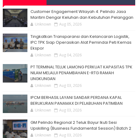
Customer Engagement Wilayah 4: Pelindo Jasa
Maritim Dengar Keluhan dan Kebutuhan Pelanggan
Unknown
Aug 05, 2026
Tingkatkan Transparansi dan Kelancaran Logistik,
IPC TPK Siap Operasikan Alat Pemindai Peti Kemas
Ekspor
Unknown
Aug 04, 2026
PT TERMINAL TELUK LAMONG PERKUAT KAPASITAS TPK
NILAM MELALUI PENAMBAHAN E-RTG RAMAH
LINGKUNGAN
Unknown
Aug 03, 2026
IPCM BERHASIL LAYANI SANDAR PERDANA KAPAL
BERUKURAN PANAMAX DI PELABUHAN PATIMBAN
Unknown
Aug 03, 2026
GM Pelindo Regional 2 Teluk Bayur Ikuti Sesi
Upskilling (Business Fundamental Session) Batch 2
Unknown
Aug 03, 2026