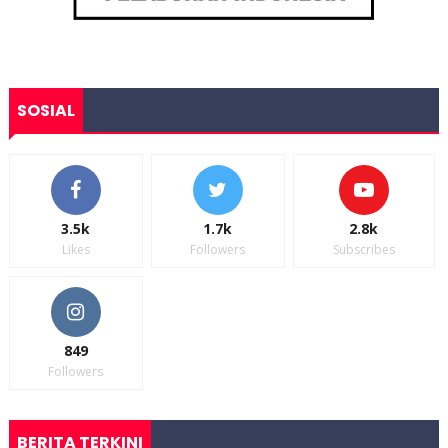
SOSIAL
3.5k
1.7k
2.8k
Likes
Followers
Subscribes
849
Followers
BERITA TERKINI