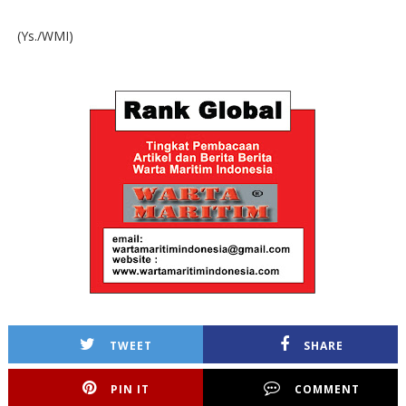
(Ys./WMI)
TWEET
SHARE
PIN IT
COMMENT