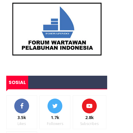
SOSIAL
3.5k
1.7k
2.8k
Likes
Followers
Subscribes