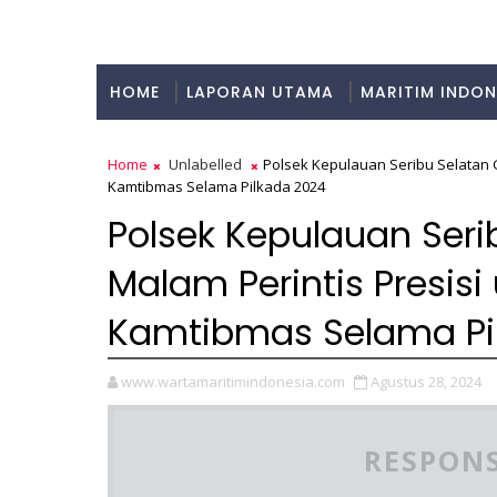
HOME
LAPORAN UTAMA
MARITIM INDON
KULINER
Home
Unlabelled
Polsek Kepulauan Seribu Selatan G
Kamtibmas Selama Pilkada 2024
Polsek Kepulauan Serib
Malam Perintis Presis
Kamtibmas Selama Pi
www.wartamaritimindonesia.com
Agustus 28, 2024
RESPONS