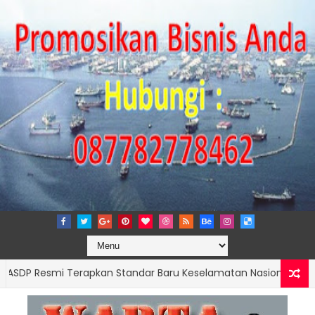
esmi Terapkan Standar Baru Keselamatan Nasional
BERITA U