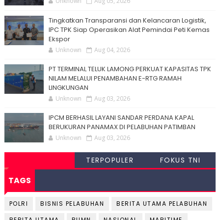
Unknown
Aug 05, 2026
Tingkatkan Transparansi dan Kelancaran Logistik,
IPC TPK Siap Operasikan Alat Pemindai Peti Kemas
Ekspor
Unknown
Aug 04, 2026
PT TERMINAL TELUK LAMONG PERKUAT KAPASITAS TPK
NILAM MELALUI PENAMBAHAN E-RTG RAMAH
LINGKUNGAN
Unknown
Aug 03, 2026
IPCM BERHASIL LAYANI SANDAR PERDANA KAPAL
BERUKURAN PANAMAX DI PELABUHAN PATIMBAN
Unknown
Aug 03, 2026
TERPOPULER
FOKUS TNI
TAGS
POLRI
BISNIS PELABUHAN
BERITA UTAMA PELABUHAN
BERITA UTAMA
BUMN
NASIONAL
MARITIME