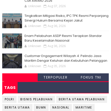
CSR AWARD 2026
Unknown
Aug 07, 2026
Tingkatkan Mitigasi Risiko, IPC TPK Resmi Perpanjang
Sinergi Hukum Bersama Kejari Jakut
Unknown
Aug 06, 2026
Enam Pelabuhan ASDP Resmi Terapkan Standar
Baru Keselamatan Nasional
Unknown
Aug 06, 2026
Customer Engagement Wilayah 4: Pelindo Jasa
Maritim Dengar Keluhan dan Kebutuhan Pelanggan
Unknown
Aug 05, 2026
TERPOPULER
FOKUS TNI
TAGS
POLRI
BISNIS PELABUHAN
BERITA UTAMA PELABUHAN
BERITA UTAMA
BUMN
NASIONAL
MARITIME