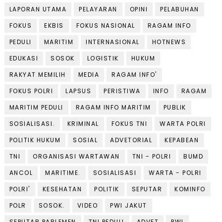
LAPORAN UTAMA
PELAYARAN
OPINI
PELABUHAN
FOKUS
EKBIS
FOKUS NASIONAL
RAGAM INFO
PEDULI
MARITIM
INTERNASIONAL
HOTNEWS
EDUKASI
SOSOK
LOGISTIK
HUKUM
RAKYAT MEMILIH
MEDIA
RAGAM INFO'
FOKUS POLRI
LAPSUS
PERISTIWA
INFO
RAGAM
MARITIM PEDULI
RAGAM INFO MARITIM
PUBLIK
SOSIALISASI.
KRIMINAL
FOKUS TNI
WARTA POLRI
POLITIK HUKUM
SOSIAL
ADVETORIAL
KEPABEAN
TNI
ORGANISASI WARTAWAN
TNI - POLRI
BUMD
ANCOL
MARITIME.
SOSIALISASI
WARTA - POLRI
POLRI'
KESEHATAN
POLITIK
SEPUTAR
KOMINFO
POLR
SOSOK.
VIDEO
PWI JAKUT
SEPUTAR PARLEMEN
TNI PEDULI
ADVET
PWI