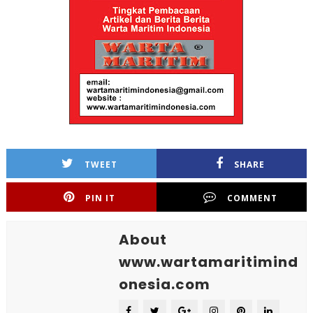
TWEET
SHARE
PIN IT
COMMENT
About
www.wartamaritimind
onesia.com