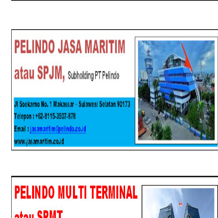
SPJM
SPMT