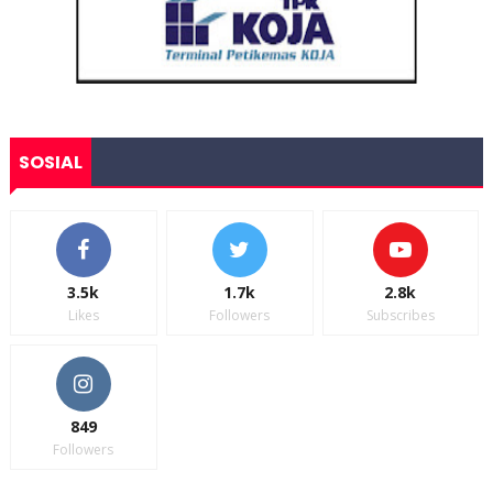
SOSIAL
3.5k
1.7k
2.8k
Likes
Followers
Subscribes
849
Followers