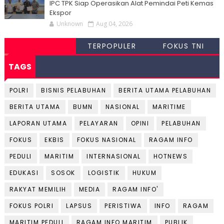
IPC TPK Siap Operasikan Alat Pemindai Peti Kemas
Ekspor
Unknown
Aug 04, 2026
TERPOPULER
FOKUS TNI
TAGS
POLRI
BISNIS PELABUHAN
BERITA UTAMA PELABUHAN
BERITA UTAMA
BUMN
NASIONAL
MARITIME
LAPORAN UTAMA
PELAYARAN
OPINI
PELABUHAN
FOKUS
EKBIS
FOKUS NASIONAL
RAGAM INFO
PEDULI
MARITIM
INTERNASIONAL
HOTNEWS
EDUKASI
SOSOK
LOGISTIK
HUKUM
RAKYAT MEMILIH
MEDIA
RAGAM INFO'
FOKUS POLRI
LAPSUS
PERISTIWA
INFO
RAGAM
MARITIM PEDULI
RAGAM INFO MARITIM
PUBLIK