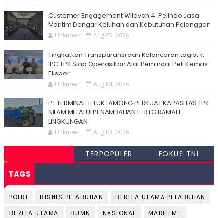
Customer Engagement Wilayah 4: Pelindo Jasa
Maritim Dengar Keluhan dan Kebutuhan Pelanggan
Unknown
Aug 05, 2026
Tingkatkan Transparansi dan Kelancaran Logistik,
IPC TPK Siap Operasikan Alat Pemindai Peti Kemas
Ekspor
Unknown
Aug 04, 2026
PT TERMINAL TELUK LAMONG PERKUAT KAPASITAS TPK
NILAM MELALUI PENAMBAHAN E-RTG RAMAH
LINGKUNGAN
Unknown
Aug 03, 2026
TERPOPULER
FOKUS TNI
TAGS
POLRI
BISNIS PELABUHAN
BERITA UTAMA PELABUHAN
BERITA UTAMA
BUMN
NASIONAL
MARITIME