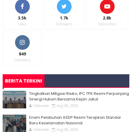
3.5k
1.7k
2.8k
Likes
Followers
Subscribes
849
Followers
BERITA TERKINI
Tingkatkan Mitigasi Risiko, IPC TPK Resmi Perpanjang
Sinergi Hukum Bersama Kejari Jakut
Unknown
Aug 06, 2026
Enam Pelabuhan ASDP Resmi Terapkan Standar
Baru Keselamatan Nasional
Unknown
Aug 06, 2026