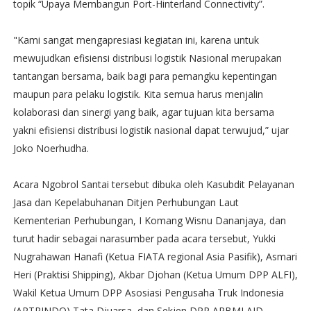
topik “Upaya Membangun Port-Hinterland Connectivity”.
"Kami sangat mengapresiasi kegiatan ini, karena untuk
mewujudkan efisiensi distribusi logistik Nasional merupakan
tantangan bersama, baik bagi para pemangku kepentingan
maupun para pelaku logistik. Kita semua harus menjalin
kolaborasi dan sinergi yang baik, agar tujuan kita bersama
yakni efisiensi distribusi logistik nasional dapat terwujud,” ujar
Joko Noerhudha.
Acara Ngobrol Santai tersebut dibuka oleh Kasubdit Pelayanan
Jasa dan Kepelabuhanan Ditjen Perhubungan Laut
Kementerian Perhubungan, I Komang Wisnu Dananjaya, dan
turut hadir sebagai narasumber pada acara tersebut, Yukki
Nugrahawan Hanafi (Ketua FIATA regional Asia Pasifik), Asmari
Heri (Praktisi Shipping), Akbar Djohan (Ketua Umum DPP ALFI),
Wakil Ketua Umum DPP Asosiasi Pengusaha Truk Indonesia
(APTRINDO) Tata Djuarsa, dan Sekjen DPP APBMI AJD