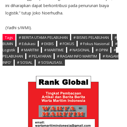
ini diharapkan dapat berkontribusi pada penurunan biaya
logistik.” tutup Joko Noerhudha.
(Yadhi s/WMI).
Tags
# BERITA UTAMA PELABUHAN
# BISNIS PELABUHAN
#
BUMN
# Edukasi
# EKBIS
# FOKUS
# Fokus Nasional
#
Logistik
# MARITIM
# MARITIME
# NASIONAL
# OPINI
#
PELABUHAN
# PELAYARAN
# RAGAM INFO MARITIM
# RAGAM
INFO'
# SOSIAL
# SOSIALISASI.