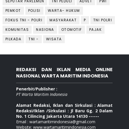
SEPUTAR PARLEMEN
TNI PEDULI
ADVET
PWI
PEMKOT
POLISI
WARTA- HUKUM
FOKUS TNI - POLRI
MASYARAKAT
P
TNI POLRI
KOMUNITAS
NASIONA
OTOMOTIF
PAJAK
PILKADA
TNI -
WISATA
REDAKSI DAN IKLAN MEDIA ONLINE
NASIONAL WARTA MARITIM INDONESIA
Penerbit/Publisher :
PT Warta Maritim Indonesia
Alamat Redaksi, Iklan dan Sirkulasi : Alamat
Redaksi/Iklan /Sirkulasi : Jl Baru Gg. 2 Dalam
No. 1 Cilincing Jakarta Utara 14130 ------
Email : wartamaritimindonesia@gmail.com
Website: www.wartamaritimindonesia.com