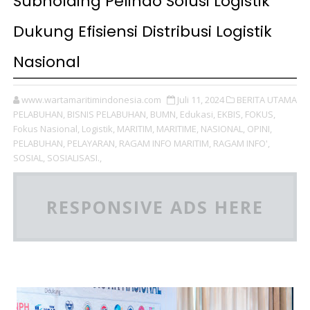
Subholding Pelindo Solusi Logistik
Dukung Efisiensi Distribusi Logistik
Nasional
www.wartamaritimindonesia.com
Juli 11, 2024
BERITA UTAMA
PELABUHAN,
BISNIS PELABUHAN,
BUMN,
Edukasi,
EKBIS,
FOKUS,
Fokus Nasional,
Logistik,
MARITIM,
MARITIME,
NASIONAL,
OPINI,
PELABUHAN,
PELAYARAN,
RAGAM INFO MARITIM,
RAGAM INFO',
SOSIAL,
SOSIALISASI.,
RESPONSIVE ADS HERE