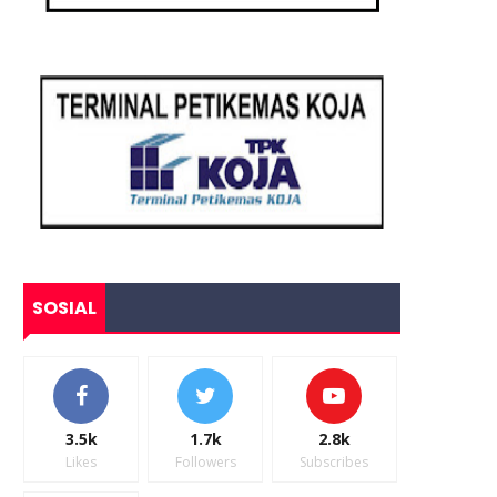
SOSIAL
3.5k
1.7k
2.8k
Likes
Followers
Subscribes