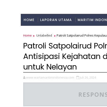
HOME
LAPORAN UTAMA
MARITIM INDON
KULINER
Home
Unlabelled
Patroli Satpolairud Polres Kepula
Patroli Satpolairud Po
Antisipasi Kejahatan 
untuk Nelayan
www.wartamaritimindonesia.com
Juli 26, 2024
RESPONS