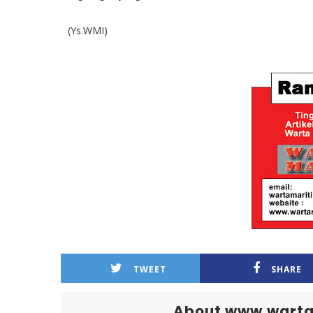
(Ys.WMI)
TWEET
SHARE
About www.warta