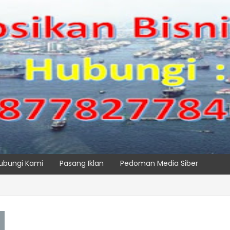
ubungi Kami
Pasang Iklan
Pedoman Media Siber
, IPC TPK Siap Operasikan Alat Pemindai Peti Kemas Ekspor
SPTP