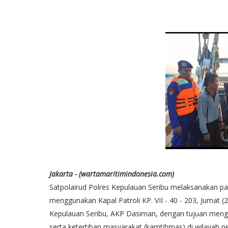
Jakarta - (wartamaritimindonesia.com)
Satpolairud Polres Kepulauan Seribu melaksanakan patr
menggunakan Kapal Patroli KP. VII - 40 - 203, Jumat (2
Kepulauan Seribu, AKP Dasiman, dengan tujuan menga
serta ketertiban masyarakat (kamtibmas) di wilayah pe