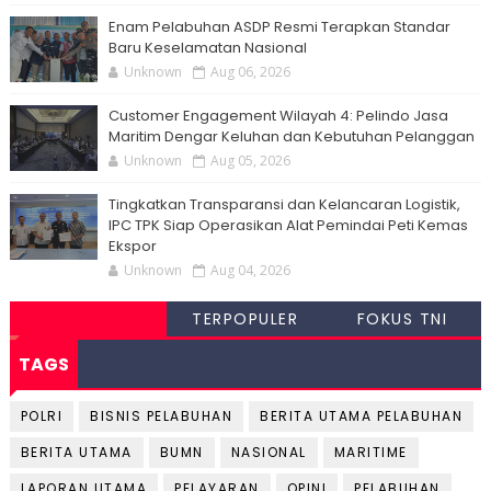
Enam Pelabuhan ASDP Resmi Terapkan Standar
Baru Keselamatan Nasional
Unknown
Aug 06, 2026
Customer Engagement Wilayah 4: Pelindo Jasa
Maritim Dengar Keluhan dan Kebutuhan Pelanggan
Unknown
Aug 05, 2026
Tingkatkan Transparansi dan Kelancaran Logistik,
IPC TPK Siap Operasikan Alat Pemindai Peti Kemas
Ekspor
Unknown
Aug 04, 2026
TERPOPULER
FOKUS TNI
TAGS
POLRI
BISNIS PELABUHAN
BERITA UTAMA PELABUHAN
BERITA UTAMA
BUMN
NASIONAL
MARITIME
LAPORAN UTAMA
PELAYARAN
OPINI
PELABUHAN