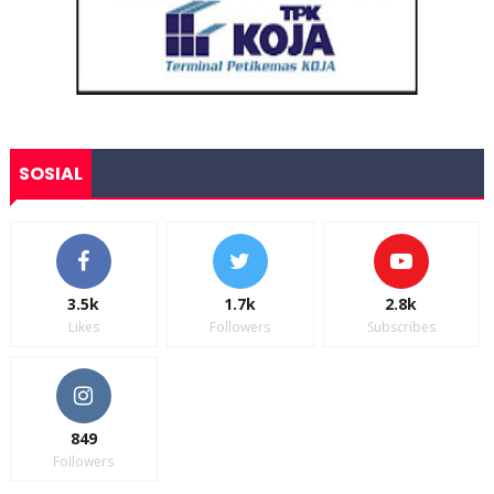
SOSIAL
3.5k
1.7k
2.8k
Likes
Followers
Subscribes
849
Followers