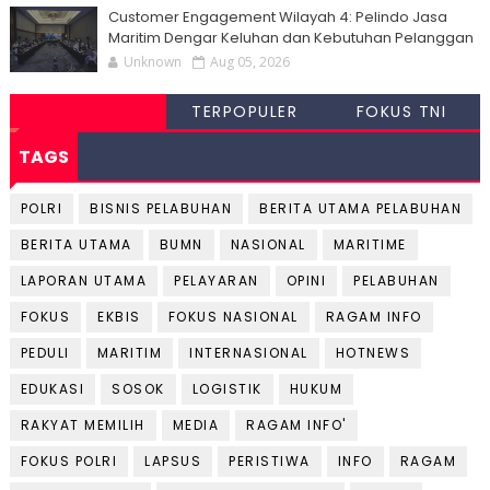
Customer Engagement Wilayah 4: Pelindo Jasa
Maritim Dengar Keluhan dan Kebutuhan Pelanggan
Unknown
Aug 05, 2026
TERPOPULER
FOKUS TNI
TAGS
POLRI
BISNIS PELABUHAN
BERITA UTAMA PELABUHAN
BERITA UTAMA
BUMN
NASIONAL
MARITIME
LAPORAN UTAMA
PELAYARAN
OPINI
PELABUHAN
FOKUS
EKBIS
FOKUS NASIONAL
RAGAM INFO
PEDULI
MARITIM
INTERNASIONAL
HOTNEWS
EDUKASI
SOSOK
LOGISTIK
HUKUM
RAKYAT MEMILIH
MEDIA
RAGAM INFO'
FOKUS POLRI
LAPSUS
PERISTIWA
INFO
RAGAM