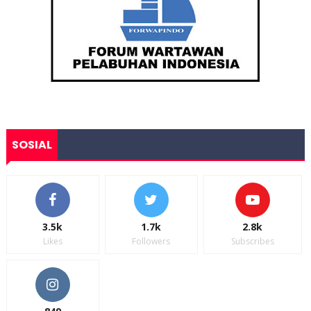
SOSIAL
3.5k
1.7k
2.8k
Likes
Followers
Subscribes