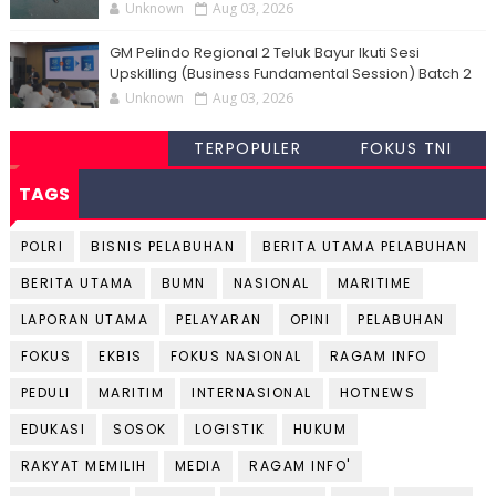
Unknown
Aug 03, 2026
GM Pelindo Regional 2 Teluk Bayur Ikuti Sesi
Upskilling (Business Fundamental Session) Batch 2
Unknown
Aug 03, 2026
TERPOPULER
FOKUS TNI
TAGS
POLRI
BISNIS PELABUHAN
BERITA UTAMA PELABUHAN
BERITA UTAMA
BUMN
NASIONAL
MARITIME
LAPORAN UTAMA
PELAYARAN
OPINI
PELABUHAN
FOKUS
EKBIS
FOKUS NASIONAL
RAGAM INFO
PEDULI
MARITIM
INTERNASIONAL
HOTNEWS
EDUKASI
SOSOK
LOGISTIK
HUKUM
RAKYAT MEMILIH
MEDIA
RAGAM INFO'