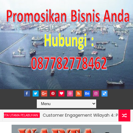
Customer Engagement Wilayah 4: Pelindo Jasa Ma
AMA PELABUHAN