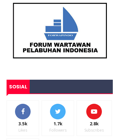
SOSIAL
3.5k
1.7k
2.8k
Likes
Followers
Subscribes