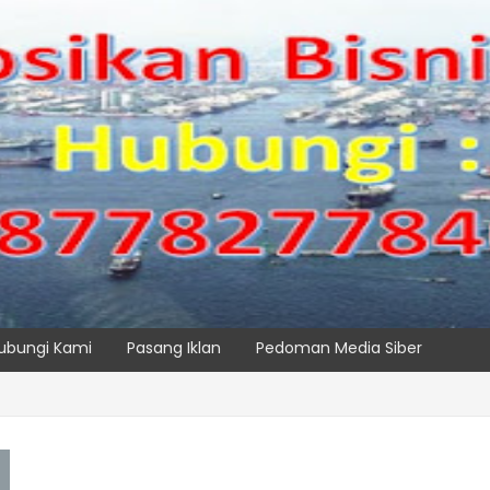
ubungi Kami
Pasang Iklan
Pedoman Media Siber
TPK NILAM MELALUI PENAMBAHAN E-RTG RAMAH LINGKUNGAN
SPTP