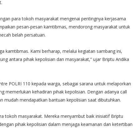
t.
dengan para tokoh masyarakat mengenai pentingnya kerjasama
mpaikan pesan-pesan kamtibmas, mendorong masyarakat untuk
mecah belah persatuan.
a kamtibmas. Kami berharap, melalui kegiatan sambang ini,
ung antara pihak kepolisian dan masyarakat,” ujar Briptu Andika
l centre POLRI 110 kepada warga, sebagai sarana untuk melaporkan
yang memerlukan kehadiran pihak kepolisian. Dengan adanya call
 dan mudah mendapatkan bantuan kepolisian saat dibutuhkan.
ra tokoh masyarakat. Mereka menyambut baik inisiatif Briptu
 dengan pihak kepolisian dalam menjaga keamanan dan ketertiban