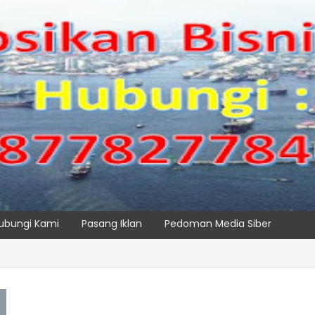
ubungi Kami
Pasang Iklan
Pedoman Media Siber
Maritim Dengar Keluhan dan Kebutuhan Pelanggan
SPTP