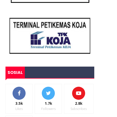
SOSIAL
3.5k
1.7k
2.8k
Likes
Followers
Subscribes