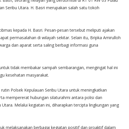
 Basri, seorang nelayan yang berdomisili di RT 01 RW 03 Pulau
n Seribu Utara. H. Basri merupakan salah satu tokoh
bmas kepada H. Basri. Pesan-pesan tersebut meliputi ajakan
at permasalahan di wilayah sekitar. Selain itu, Bripka Amirulloh
arga dan aparat serta saling berbagi informasi guna
a untuk tidak membakar sampah sembarangan, mengingat hal ini
gu kesehatan masyarakat.
rutin Polsek Kepulauan Seribu Utara untuk meningkatkan
ta mempererat hubungan silaturahmi antara polisi dan
tara. Melalui kegiatan ini, diharapkan tercipta lingkungan yang
uk melaksanakan berbagai kegiatan positif dan proaktif dalam