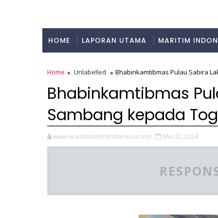
HOME
LAPORAN UTAMA
MARITIM INDON
KULINER
Home
Unlabelled
Bhabinkamtibmas Pulau Sabira L
Bhabinkamtibmas Pul
Sambang kepada Toga
www.wartamaritimindonesia.com
Mei 22, 2024
RESPONS