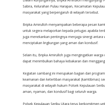
Dalam kunjungannya, Bripka Amirulloh mengunjungi H.
Sabira, Kelurahan Pulau Harapan, Kecamatan Kepulaua
masyarakat yang berpengaruh di wilayah tersebut.
Bripka Amirulloh menyampaikan beberapa pesan kamti
untuk segera melaporkan kepada petugas apabila terdap
juga menekankan pentingnya menjaga sinergi antara w
menciptakan lingkungan yang aman dan kondusif.
Selain itu, Bripka Amirulloh juga mengingatkan warg
dapat menimbulkan bahaya kebakaran dan menggang
Kegiatan sambang ini merupakan bagian dari program 
keamanan dan ketertiban masyarakat (kamtibmas) ser
masyarakat di wilayah hukum Polsek Kepulauan Seribu U
aman, nyaman, dan kondusif bagi seluruh warga.
Polsek Kepulauan Seribu Utara terus berkomitmen unt