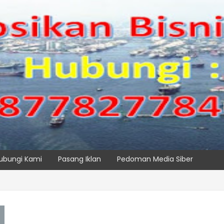
ubungi Kami
Pasang Iklan
Pedoman Media Siber
 TPK NILAM MELALUI PENAMBAHAN E-RTG RAMAH LINGKUNGAN
SPTP