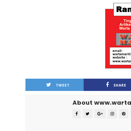
TWEET
SHARE
About www.warta