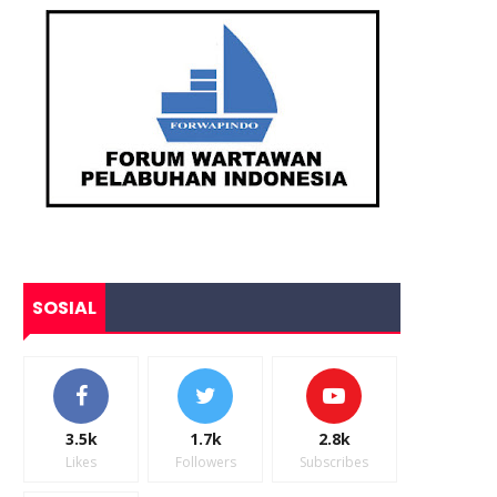
SOSIAL
3.5k
1.7k
2.8k
Likes
Followers
Subscribes