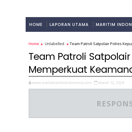
HOME
LAPORAN UTAMA
MARITIM INDON
KULINER
Home
Unlabelled
Team Patroli Satpolair Polres Ke
Team Patroli Satpolair
Memperkuat Keamanan
www.wartamaritimindonesia.com
Maret 12, 2024
RESPONS