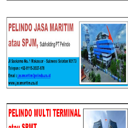
SPJM
SPMT