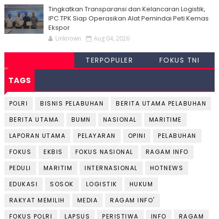
Tingkatkan Transparansi dan Kelancaran Logistik,
IPC TPK Siap Operasikan Alat Pemindai Peti Kemas
Ekspor
Unknown
Aug 04, 2026
TERPOPULER
FOKUS TNI
TAGS
POLRI
BISNIS PELABUHAN
BERITA UTAMA PELABUHAN
BERITA UTAMA
BUMN
NASIONAL
MARITIME
LAPORAN UTAMA
PELAYARAN
OPINI
PELABUHAN
FOKUS
EKBIS
FOKUS NASIONAL
RAGAM INFO
PEDULI
MARITIM
INTERNASIONAL
HOTNEWS
EDUKASI
SOSOK
LOGISTIK
HUKUM
RAKYAT MEMILIH
MEDIA
RAGAM INFO'
FOKUS POLRI
LAPSUS
PERISTIWA
INFO
RAGAM