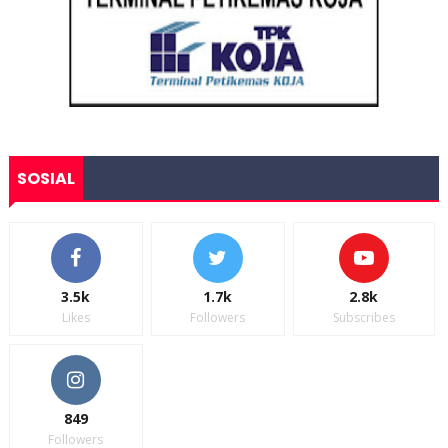
SOSIAL
3.5k
1.7k
2.8k
Likes
Followers
Subscribes
849
Followers