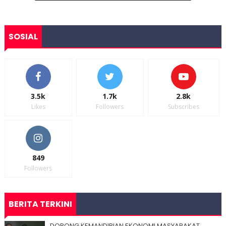
SOSIAL
3.5k
1.7k
2.8k
Likes
Followers
Subscribes
849
Followers
BERITA TERKINI
DORONG KEMANDIRIAN EKONOMI MASYARAKAT