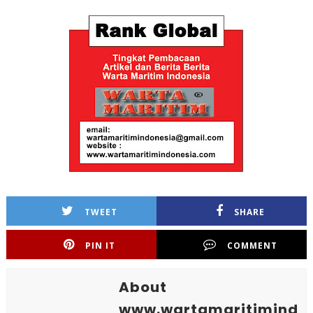
TWEET
SHARE
PIN IT
COMMENT
About
www.wartamaritimind