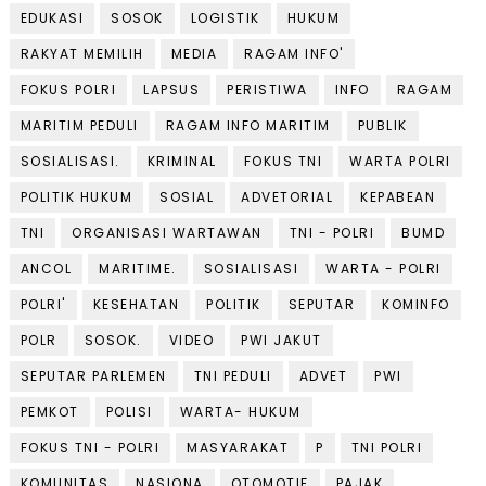
EDUKASI
SOSOK
LOGISTIK
HUKUM
RAKYAT MEMILIH
MEDIA
RAGAM INFO'
FOKUS POLRI
LAPSUS
PERISTIWA
INFO
RAGAM
MARITIM PEDULI
RAGAM INFO MARITIM
PUBLIK
SOSIALISASI.
KRIMINAL
FOKUS TNI
WARTA POLRI
POLITIK HUKUM
SOSIAL
ADVETORIAL
KEPABEAN
TNI
ORGANISASI WARTAWAN
TNI - POLRI
BUMD
ANCOL
MARITIME.
SOSIALISASI
WARTA - POLRI
POLRI'
KESEHATAN
POLITIK
SEPUTAR
KOMINFO
POLR
SOSOK.
VIDEO
PWI JAKUT
SEPUTAR PARLEMEN
TNI PEDULI
ADVET
PWI
PEMKOT
POLISI
WARTA- HUKUM
FOKUS TNI - POLRI
MASYARAKAT
P
TNI POLRI
KOMUNITAS
NASIONA
OTOMOTIF
PAJAK