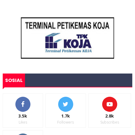
SOSIAL
3.5k
1.7k
2.8k
Likes
Followers
Subscribes