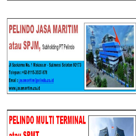
SPJM
SPMT