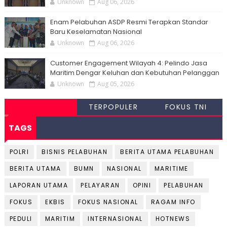
Unknown
Aug 06, 2026
Enam Pelabuhan ASDP Resmi Terapkan Standar
Baru Keselamatan Nasional
Unknown
Aug 06, 2026
Customer Engagement Wilayah 4: Pelindo Jasa
Maritim Dengar Keluhan dan Kebutuhan Pelanggan
Unknown
Aug 05, 2026
TERPOPULER
FOKUS TNI
TAGS
POLRI
BISNIS PELABUHAN
BERITA UTAMA PELABUHAN
BERITA UTAMA
BUMN
NASIONAL
MARITIME
LAPORAN UTAMA
PELAYARAN
OPINI
PELABUHAN
FOKUS
EKBIS
FOKUS NASIONAL
RAGAM INFO
PEDULI
MARITIM
INTERNASIONAL
HOTNEWS