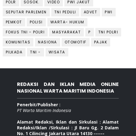
POLR
SOSOK.
VIDEO
PWI JAKUT
SEPUTAR PARLEMEN
TNI PEDULI
ADVET
PWI
PEMKOT
POLISI
WARTA- HUKUM
FOKUS TNI - POLRI
MASYARAKAT
P
TNI POLRI
KOMUNITAS
NASIONA
OTOMOTIF
PAJAK
PILKADA
TNI -
WISATA
REDAKSI DAN IKLAN MEDIA ONLINE
NASIONAL WARTA MARITIM INDONESIA
Penerbit/Publisher :
PT Warta Maritim Indonesia
Alamat Redaksi, Iklan dan Sirkulasi : Alamat
Redaksi/Iklan /Sirkulasi : Jl Baru Gg. 2 Dalam
No. 1 Cilincing Jakarta Utara 14130 ------