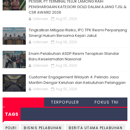
PESISIR, PT TERMINAL TELUK LAMONG RAIH
PENGHARGAAN KATEGORI GOLD DALAM AJANG TJSL &
CSR AWARD 2026
Unknown
Aug 07, 2026
Tingkatkan Mitigasi Risiko, IPC TPK Resmi Perpanjang
Sinergi Hukum Bersama Kejari Jakut
Unknown
Aug 06, 2026
Enam Pelabuhan ASDP Resmi Terapkan Standar
Baru Keselamatan Nasional
Unknown
Aug 06, 2026
Customer Engagement Wilayah 4: Pelindo Jasa
Maritim Dengar Keluhan dan Kebutuhan Pelanggan
Unknown
Aug 05, 2026
TERPOPULER
FOKUS TNI
TAGS
POLRI
BISNIS PELABUHAN
BERITA UTAMA PELABUHAN