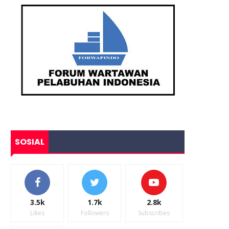
SOSIAL
3.5k
1.7k
2.8k
Likes
Followers
Subscribes