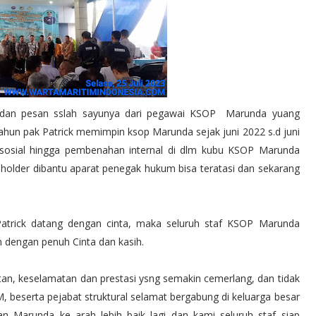
 dan pesan sslah sayunya dari pegawai KSOP Marunda yuang
 tahun pak Patrick memimpin ksop Marunda sejak juni 2022 s.d juni
h sosial hingga pembenahan internal di dlm kubu KSOP Marunda
ke holder dibantu aparat penegak hukum bisa teratasi dan sekarang
atrick datang dengan cinta, maka seluruh staf KSOP Marunda
 dengan penuh Cinta dan kasih.
tan, keselamatan dan prestasi ysng semakin cemerlang, dan tidak
beserta pejabat struktural selamat bergabung di keluarga besar
arunda ke arah lebih baik lagi dan kami seluruh staf siap