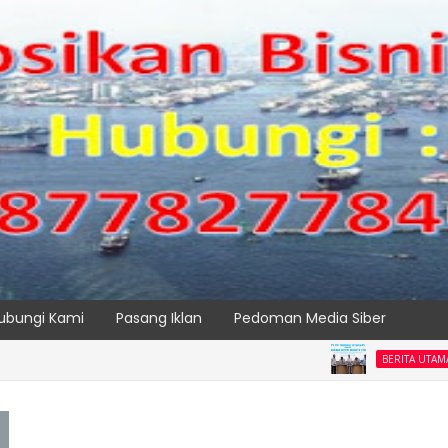
ubungi Kami
Pasang Iklan
Pedoman Media Siber
Tingkat
BERITA UTAMA
 RAMAH LINGKUNGAN
SPTP