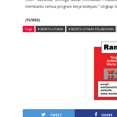
membantu semua program kerja kedepan," Ungkap S
(YS/WMI).
Tags
# BERITA UTAMA
# BERITA UTAMA PELABUHAN
TWEET
SHARE