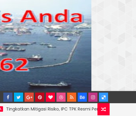
kan Mitigasi Risiko, IPC TPK Resmi Perpanjang Sinergi Hukum Ber