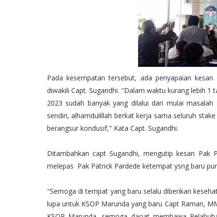
Pada kesempatan tersebut, ada penyapaian kesan
diwakili Capt. Sugandhi. "Dalam waktu kurang lebih 1
2023 sudah banyak yang dilalui dari mulai masala
sendiri, alhamdulillah berkat kerja sama seluruh sta
berangsur kondusif," Kata Capt. Sugandhi.
Ditambahkan capt Sugandhi, mengutip kesan Pak P
melepas Pak Patrick Pardede ketempat ysng baru pun
"Semoga di tempat yang baru selalu diberikan keseha
lupa untuk KSOP Marunda yang baru Capt Raman, MM, 
KSOP Marunda, semoga daoat membawa Pelabuhan M