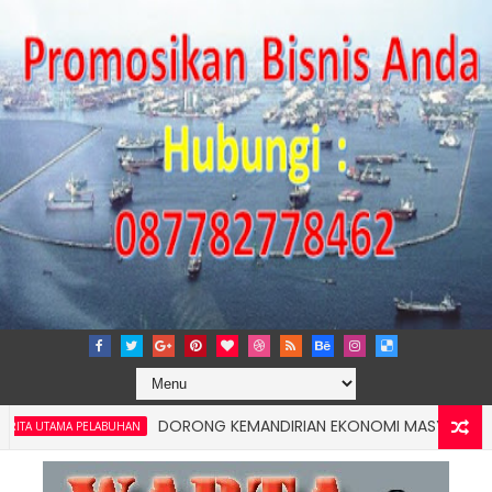
DORONG KEMANDIRIAN EKONOMI MASYARAKAT PESISIR,
 PELABUHAN