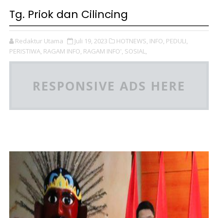
Tg. Priok dan Cilincing
Redaktur Utama
Juli 19, 2023
HOTNEWS,
INFO,
PEDULI,
PERISTIWA,
RAGAM INFO,
RAGAM INFO',
SOSIAL,
RESPONSIVE ADS HERE