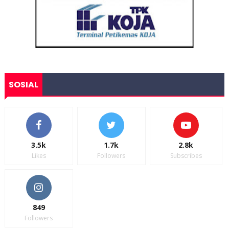
SOSIAL
3.5k
1.7k
2.8k
Likes
Followers
Subscribes
849
Followers