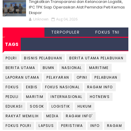
Tingkatkan Transparansi dan Kelancaran Logistik,
IPC TPK Siap Operasikan Alat Pemindai Peti Kemas
Ekspor
Unknown
Aug 04, 2026
TERPOPULER
FOKUS TNI
TAGS
POLRI
BISNIS PELABUHAN
BERITA UTAMA PELABUHAN
BERITA UTAMA
BUMN
NASIONAL
MARITIME
LAPORAN UTAMA
PELAYARAN
OPINI
PELABUHAN
FOKUS
EKBIS
FOKUS NASIONAL
RAGAM INFO
PEDULI
MARITIM
INTERNASIONAL
HOTNEWS
EDUKASI
SOSOK
LOGISTIK
HUKUM
RAKYAT MEMILIH
MEDIA
RAGAM INFO'
FOKUS POLRI
LAPSUS
PERISTIWA
INFO
RAGAM