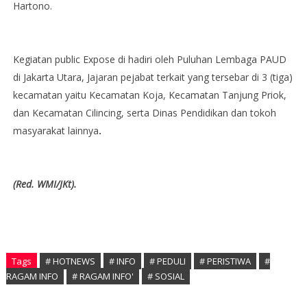
Hartono.
Kegiatan public Expose di hadiri oleh Puluhan Lembaga PAUD
di Jakarta Utara, Jajaran pejabat terkait yang tersebar di 3 (tiga)
kecamatan yaitu Kecamatan Koja, Kecamatan Tanjung Priok,
dan Kecamatan Cilincing, serta Dinas Pendidikan dan tokoh
masyarakat lainnya
.
(Red. WMI/JKt).
Tags
# HOTNEWS
# INFO
# PEDULI
# PERISTIWA
#
RAGAM INFO
# RAGAM INFO'
# SOSIAL