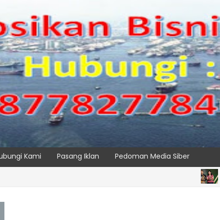
ubungi Kami
Pasang Iklan
Pedoman Media Siber
BERITA UT
 Alat Pemindai Peti Kemas Ekspor
SPTP