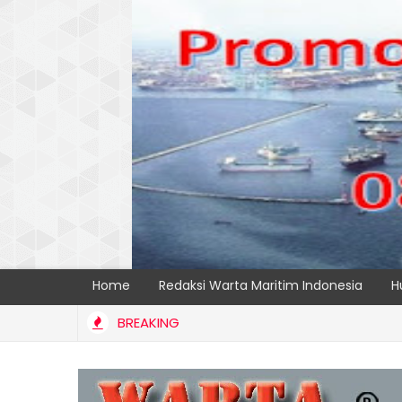
Home
Redaksi Warta Maritim Indonesia
H
BREAKING
n Transparansi dan Kelancaran Logistik, IPC TPK Siap Operasikan