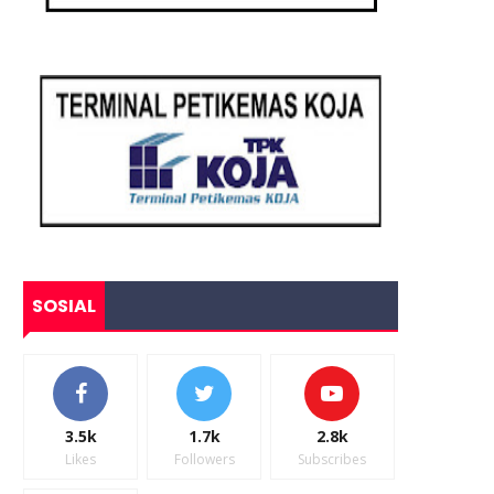
SOSIAL
3.5k
1.7k
2.8k
Likes
Followers
Subscribes