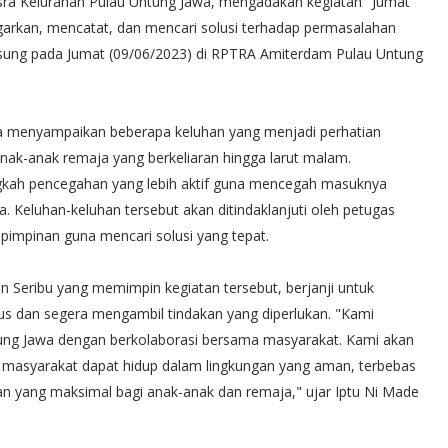
sra Kelurahan Pulau Untung Jawa, mengadakan kegiatan "Jumat
arkan, mencatat, dan mencari solusi terhadap permasalahan
ngsung pada Jumat (09/06/2023) di RPTRA Amiterdam Pulau Untung
wa menyampaikan beberapa keluhan yang menjadi perhatian
nak-anak remaja yang berkeliaran hingga larut malam.
gkah pencegahan yang lebih aktif guna mencegah masuknya
 Keluhan-keluhan tersebut akan ditindaklanjuti oleh petugas
pimpinan guna mencari solusi yang tepat.
an Seribu yang memimpin kegiatan tersebut, berjanji untuk
s dan segera mengambil tindakan yang diperlukan. "Kami
ng Jawa dengan berkolaborasi bersama masyarakat. Kami akan
ar masyarakat dapat hidup dalam lingkungan yang aman, terbebas
an yang maksimal bagi anak-anak dan remaja," ujar Iptu Ni Made