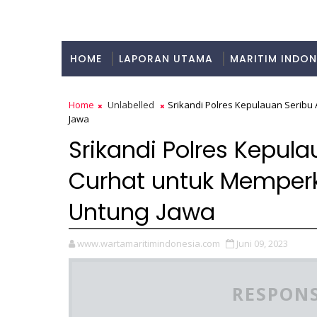
HOME
LAPORAN UTAMA
MARITIM INDON
KULINER
Home
Unlabelled
Srikandi Polres Kepulauan Seribu
Jawa
Srikandi Polres Kepul
Curhat untuk Memper
Untung Jawa
www.wartamaritimindonesia.com
Juni 09, 2023
RESPONS