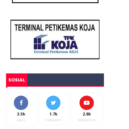
SOSIAL
3.5k
1.7k
2.8k
Likes
Followers
Subscribes