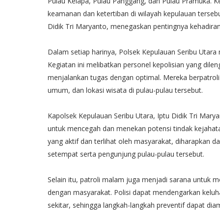
Pulau Kelapa, Pulau Panggang, dan Pulau Pramuka. Ke
keamanan dan ketertiban di wilayah kepulauan tersebu
Didik Tri Maryanto, menegaskan pentingnya kehadir
Dalam setiap harinya, Polsek Kepulauan Seribu Utara
Kegiatan ini melibatkan personel kepolisian yang dil
menjalankan tugas dengan optimal. Mereka berpatroli
umum, dan lokasi wisata di pulau-pulau tersebut.
Kapolsek Kepulauan Seribu Utara, Iptu Didik Tri Mary
untuk mencegah dan menekan potensi tindak kejahatan
yang aktif dan terlihat oleh masyarakat, diharapkan
setempat serta pengunjung pulau-pulau tersebut.
Selain itu, patroli malam juga menjadi sarana untuk me
dengan masyarakat. Polisi dapat mendengarkan kelu
sekitar, sehingga langkah-langkah preventif dapat dia