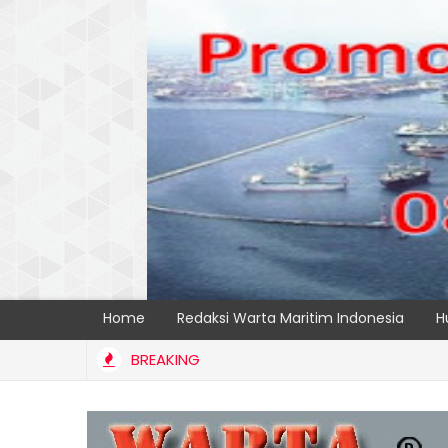
Home
Redaksi Warta Maritim Indonesia
H
BREAKING
ransi dan Kelancaran Logistik, IPC TPK Siap Operasikan Alat Pem