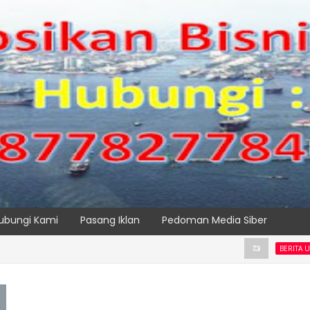
ubungi Kami
Pasang Iklan
Pedoman Media Siber
BERITA UTAMA PELAB
indai Peti Kemas Ekspor
SPTP