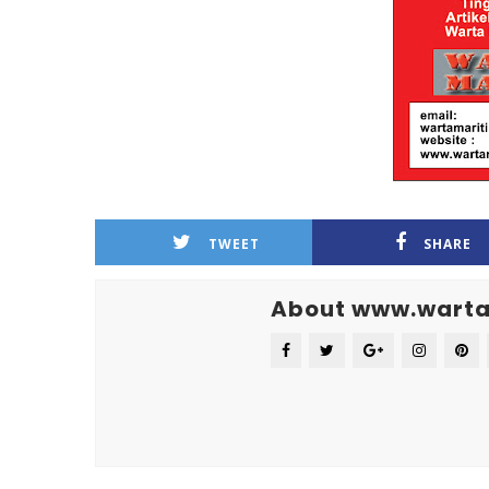
TWEET
SHARE
About www.warta