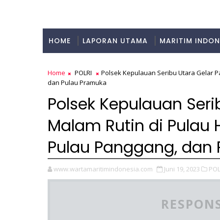
HOME
LAPORAN UTAMA
MARITIM INDON
KULINER
Home
POLRI
Polsek Kepulauan Seribu Utara Gelar Pa
dan Pulau Pramuka
Polsek Kepulauan Serib
Malam Rutin di Pulau 
Pulau Panggang, dan 
www.wartamaritimindonesia.com
Juni 19, 2023
POL
RESPONS