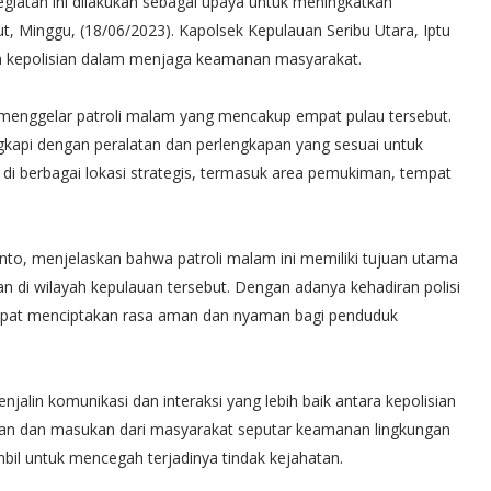
giatan ini dilakukan sebagai upaya untuk meningkatkan
t, Minggu, (18/06/2023). Kapolsek Kepulauan Seribu Utara, Iptu
an kepolisian dalam menjaga keamanan masyarakat.
 menggelar patroli malam yang mencakup empat pulau tersebut.
engkapi dengan peralatan dan perlengkapan yang sesuai untuk
 di berbagai lokasi strategis, termasuk area pemukiman, tempat
anto, menjelaskan bahwa patroli malam ini memiliki tujuan utama
 di wilayah kepulauan tersebut. Dengan adanya kehadiran polisi
 dapat menciptakan rasa aman dan nyaman bagi penduduk
njalin komunikasi dan interaksi yang lebih baik antara kepolisian
han dan masukan dari masyarakat seputar keamanan lingkungan
mbil untuk mencegah terjadinya tindak kejahatan.