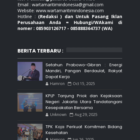
Email : wartamaritimindonesia@gmail.com
Website: www.wartamaritimindonesia.com
Hotline :
(Redaksi ) dan Untuk Pasang Iklan
Perusahaan Anda = Hubungi/WAkami di
nomer : 085903126717 - 085888364737 (WA)
BERITA TERBARU :
Setahun Prabowo-Gibran : Energi
Mandiri, Pangan Berdaulat, Rakyat
Dapat Kerja
Hamron
Oct 15, 2025
KPLP Tanjung Priok dan Kejaksaan
Negeri Jakarta Utara Tandatangani
Kesepakatan Bersama
Unknown
Aug 29, 2025
TPK Koja Perkuat Komitmen Bidang
Kesehatan
Hamron
Jun 26, 2025