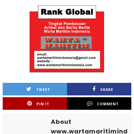
TWEET
SHARE
PIN IT
COMMENT
About
www.wartamaritimind