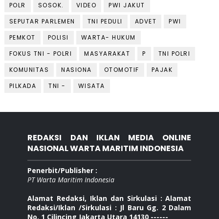
POLR
SOSOK.
VIDEO
PWI JAKUT
SEPUTAR PARLEMEN
TNI PEDULI
ADVET
PWI
PEMKOT
POLISI
WARTA- HUKUM
FOKUS TNI - POLRI
MASYARAKAT
P
TNI POLRI
KOMUNITAS
NASIONA
OTOMOTIF
PAJAK
PILKADA
TNI -
WISATA
REDAKSI DAN IKLAN MEDIA ONLINE
NASIONAL WARTA MARITIM INDONESIA
Penerbit/Publisher :
PT Warta Maritim Indonesia
Alamat Redaksi, Iklan dan Sirkulasi : Alamat
Redaksi/Iklan /Sirkulasi : Jl Baru Gg. 2 Dalam
No. 1 Cilincing Jakarta Utara 14130 ------