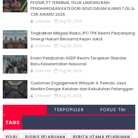
PESISIR, PT TERMINAL TELUK LAMONG RAIH
PENGHARGAAN KATEGORI GOLD DALAM AJANG TJSL &
CSR AWARD 2026
Unknown
Aug 07, 2026
Tingkatkan Mitigasi Risiko, IPC TPK Resmi Perpanjang
Sinergi Hukum Bersama Kejari Jakut
Unknown
Aug 06, 2026
Enam Pelabuhan ASDP Resmi Terapkan Standar
Baru Keselamatan Nasional
Unknown
Aug 06, 2026
Customer Engagement Wilayah 4: Pelindo Jasa
Maritim Dengar Keluhan dan Kebutuhan Pelanggan
Unknown
Aug 05, 2026
TERPOPULER
FOKUS TNI
TAGS
POLRI
BISNIS PELABUHAN
BERITA UTAMA PELABUHAN