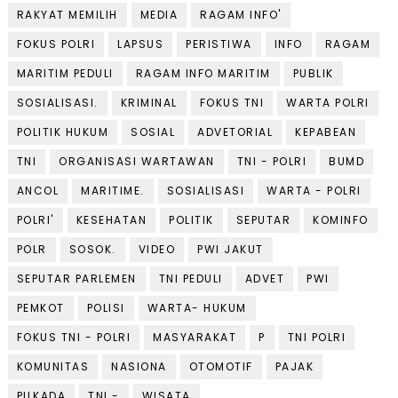
RAKYAT MEMILIH
MEDIA
RAGAM INFO'
FOKUS POLRI
LAPSUS
PERISTIWA
INFO
RAGAM
MARITIM PEDULI
RAGAM INFO MARITIM
PUBLIK
SOSIALISASI.
KRIMINAL
FOKUS TNI
WARTA POLRI
POLITIK HUKUM
SOSIAL
ADVETORIAL
KEPABEAN
TNI
ORGANISASI WARTAWAN
TNI - POLRI
BUMD
ANCOL
MARITIME.
SOSIALISASI
WARTA - POLRI
POLRI'
KESEHATAN
POLITIK
SEPUTAR
KOMINFO
POLR
SOSOK.
VIDEO
PWI JAKUT
SEPUTAR PARLEMEN
TNI PEDULI
ADVET
PWI
PEMKOT
POLISI
WARTA- HUKUM
FOKUS TNI - POLRI
MASYARAKAT
P
TNI POLRI
KOMUNITAS
NASIONA
OTOMOTIF
PAJAK
PILKADA
TNI -
WISATA