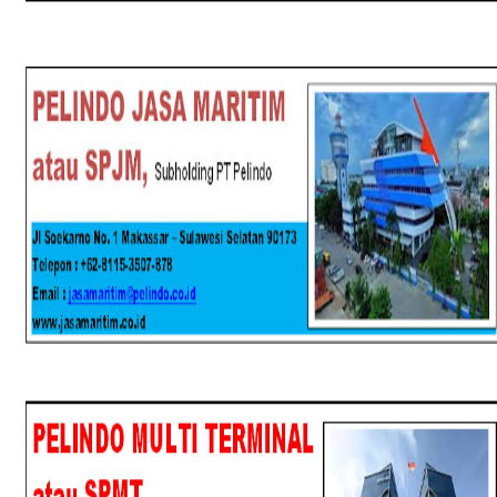
SPJM
SPMT