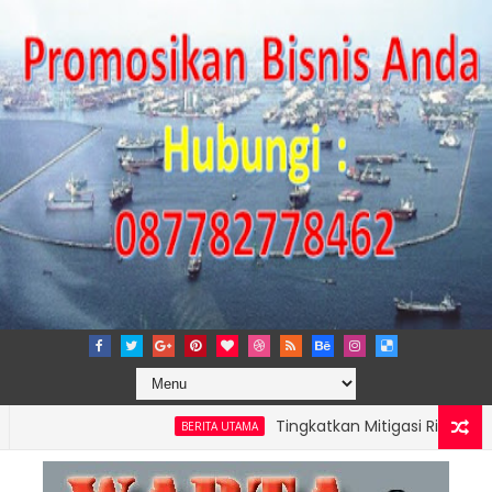
Tingkatkan Mitigasi Risiko, IPC TPK
BERITA UTAMA
 PERKUAT KAPASITAS TPK NILAM MELALUI PENAMBAHAN E-RTG RAM