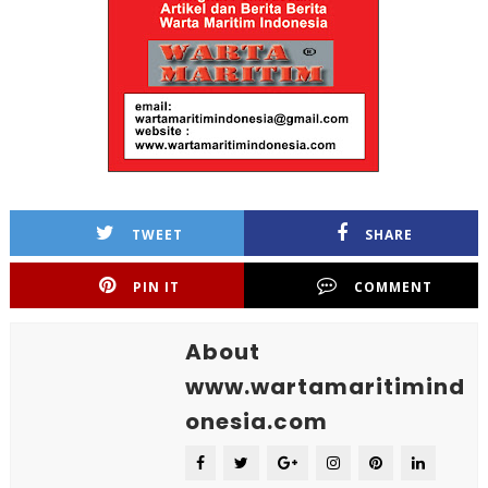
TWEET
SHARE
PIN IT
COMMENT
About
www.wartamaritimind
onesia.com