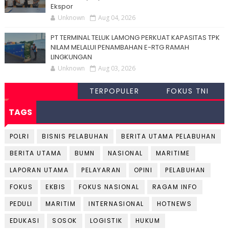
Ekspor
Unknown
Aug 04, 2026
PT TERMINAL TELUK LAMONG PERKUAT KAPASITAS TPK
NILAM MELALUI PENAMBAHAN E-RTG RAMAH
LINGKUNGAN
Unknown
Aug 03, 2026
TERPOPULER
FOKUS TNI
TAGS
POLRI
BISNIS PELABUHAN
BERITA UTAMA PELABUHAN
BERITA UTAMA
BUMN
NASIONAL
MARITIME
LAPORAN UTAMA
PELAYARAN
OPINI
PELABUHAN
FOKUS
EKBIS
FOKUS NASIONAL
RAGAM INFO
PEDULI
MARITIM
INTERNASIONAL
HOTNEWS
EDUKASI
SOSOK
LOGISTIK
HUKUM