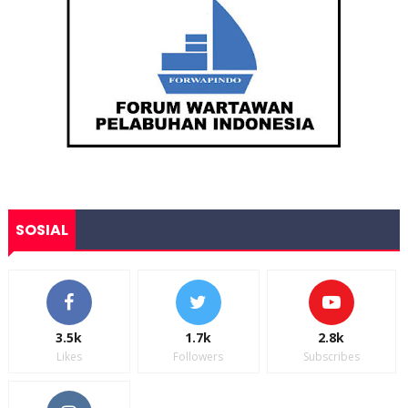
SOSIAL
3.5k
1.7k
2.8k
Likes
Followers
Subscribes