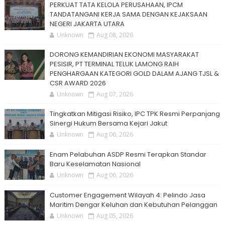
PERKUAT TATA KELOLA PERUSAHAAN, IPCM
TANDATANGANI KERJA SAMA DENGAN KEJAKSAAN
NEGERI JAKARTA UTARA
Unknown
Aug 08, 2026
DORONG KEMANDIRIAN EKONOMI MASYARAKAT
PESISIR, PT TERMINAL TELUK LAMONG RAIH
PENGHARGAAN KATEGORI GOLD DALAM AJANG TJSL &
CSR AWARD 2026
Unknown
Aug 07, 2026
Tingkatkan Mitigasi Risiko, IPC TPK Resmi Perpanjang
Sinergi Hukum Bersama Kejari Jakut
Unknown
Aug 06, 2026
Enam Pelabuhan ASDP Resmi Terapkan Standar
Baru Keselamatan Nasional
Unknown
Aug 06, 2026
Customer Engagement Wilayah 4: Pelindo Jasa
Maritim Dengar Keluhan dan Kebutuhan Pelanggan
Unknown
Aug 05, 2026