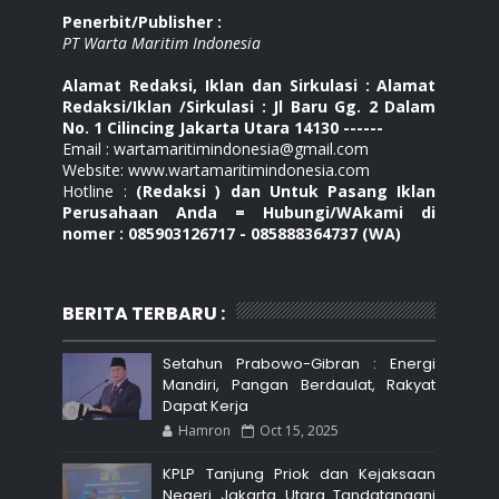
Penerbit/Publisher :
PT Warta Maritim Indonesia
Alamat Redaksi, Iklan dan Sirkulasi : Alamat
Redaksi/Iklan /Sirkulasi : Jl Baru Gg. 2 Dalam
No. 1 Cilincing Jakarta Utara 14130 ------
Email : wartamaritimindonesia@gmail.com
Website: www.wartamaritimindonesia.com
Hotline :
(Redaksi ) dan Untuk Pasang Iklan
Perusahaan Anda = Hubungi/WAkami di
nomer : 085903126717 - 085888364737 (WA)
BERITA TERBARU :
Setahun Prabowo-Gibran : Energi
Mandiri, Pangan Berdaulat, Rakyat
Dapat Kerja
Hamron
Oct 15, 2025
KPLP Tanjung Priok dan Kejaksaan
Negeri Jakarta Utara Tandatangani