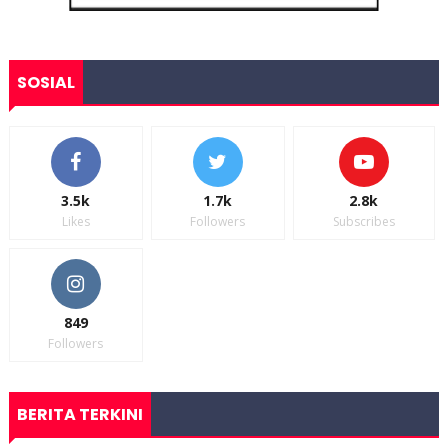
SOSIAL
3.5k
1.7k
2.8k
Likes
Followers
Subscribes
849
Followers
BERITA TERKINI