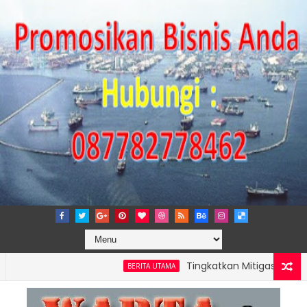
Tingkatkan Mitigasi Risiko, IPC 
BERITA UTAMA
NG PERKUAT KAPASITAS TPK NILAM MELALUI PENAMBAHAN E-RTG R