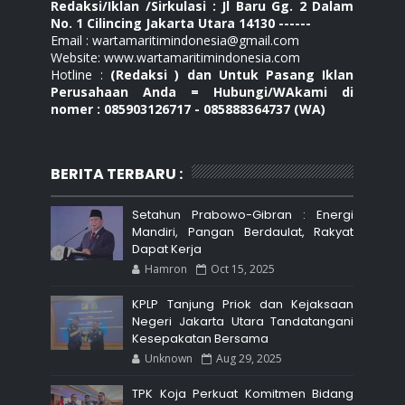
Redaksi/Iklan /Sirkulasi : Jl Baru Gg. 2 Dalam
No. 1 Cilincing Jakarta Utara 14130 ------
Email : wartamaritimindonesia@gmail.com
Website: www.wartamaritimindonesia.com
Hotline :
(Redaksi ) dan Untuk Pasang Iklan
Perusahaan Anda = Hubungi/WAkami di
nomer : 085903126717 - 085888364737 (WA)
BERITA TERBARU :
Setahun Prabowo-Gibran : Energi
Mandiri, Pangan Berdaulat, Rakyat
Dapat Kerja
Hamron
Oct 15, 2025
KPLP Tanjung Priok dan Kejaksaan
Negeri Jakarta Utara Tandatangani
Kesepakatan Bersama
Unknown
Aug 29, 2025
TPK Koja Perkuat Komitmen Bidang