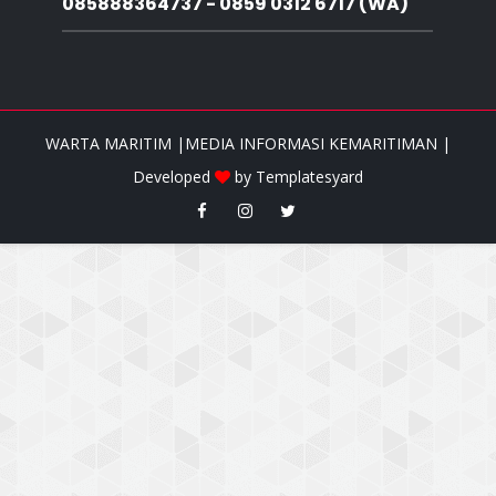
085888364737 - 0859 0312 6717 (WA)
WARTA MARITIM |MEDIA INFORMASI KEMARITIMAN |
Developed
by
Templatesyard