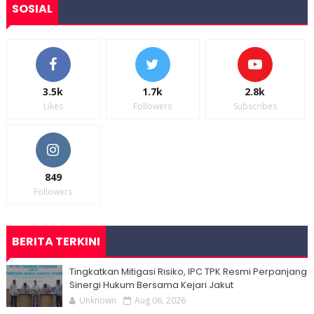
SOSIAL
3.5k
1.7k
2.8k
Likes
Followers
Subscribes
849
Followers
BERITA TERKINI
Tingkatkan Mitigasi Risiko, IPC TPK Resmi Perpanjang
Sinergi Hukum Bersama Kejari Jakut
Unknown
Aug 06, 2026