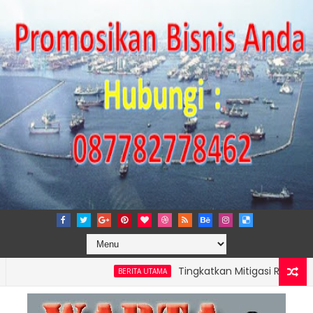
Tingkatkan Mitigasi Risiko, IPC TPK 
BERITA UTAMA
PERKUAT KAPASITAS TPK NILAM MELALUI PENAMBAHAN E-RTG RAMAH