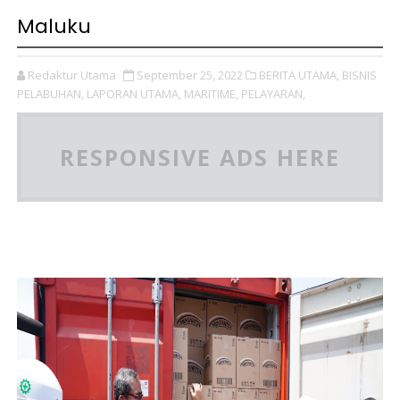
Maluku
Redaktur Utama
September 25, 2022
BERITA UTAMA,
BISNIS
PELABUHAN,
LAPORAN UTAMA,
MARITIME,
PELAYARAN,
RESPONSIVE ADS HERE