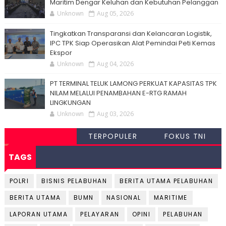
Maritim Dengar Keluhan dan Kebutuhan Pelanggan
Unknown
Aug 05, 2026
Tingkatkan Transparansi dan Kelancaran Logistik,
IPC TPK Siap Operasikan Alat Pemindai Peti Kemas
Ekspor
Unknown
Aug 04, 2026
PT TERMINAL TELUK LAMONG PERKUAT KAPASITAS TPK
NILAM MELALUI PENAMBAHAN E-RTG RAMAH
LINGKUNGAN
Unknown
Aug 03, 2026
TERPOPULER
FOKUS TNI
TAGS
POLRI
BISNIS PELABUHAN
BERITA UTAMA PELABUHAN
BERITA UTAMA
BUMN
NASIONAL
MARITIME
LAPORAN UTAMA
PELAYARAN
OPINI
PELABUHAN