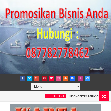
Tingkatkan Mitigasi Risiko, IPC 
BERITA UTAMA
NG PERKUAT KAPASITAS TPK NILAM MELALUI PENAMBAHAN E-RTG R