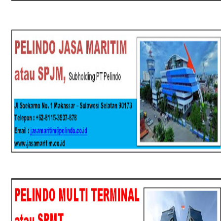
SPJM
SPMT