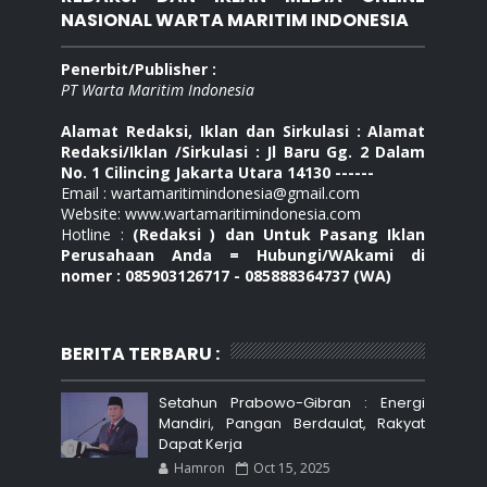
NASIONAL WARTA MARITIM INDONESIA
Penerbit/Publisher :
PT Warta Maritim Indonesia
Alamat Redaksi, Iklan dan Sirkulasi : Alamat
Redaksi/Iklan /Sirkulasi : Jl Baru Gg. 2 Dalam
No. 1 Cilincing Jakarta Utara 14130 ------
Email : wartamaritimindonesia@gmail.com
Website: www.wartamaritimindonesia.com
Hotline :
(Redaksi ) dan Untuk Pasang Iklan
Perusahaan Anda = Hubungi/WAkami di
nomer : 085903126717 - 085888364737 (WA)
BERITA TERBARU :
Setahun Prabowo-Gibran : Energi
Mandiri, Pangan Berdaulat, Rakyat
Dapat Kerja
Hamron
Oct 15, 2025