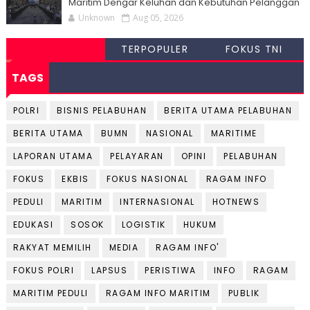
Maritim Dengar Keluhan dan Kebutuhan Pelanggan
Unknown
Aug 05, 2026
TERPOPULER
FOKUS TNI
TAGS
POLRI
BISNIS PELABUHAN
BERITA UTAMA PELABUHAN
BERITA UTAMA
BUMN
NASIONAL
MARITIME
LAPORAN UTAMA
PELAYARAN
OPINI
PELABUHAN
FOKUS
EKBIS
FOKUS NASIONAL
RAGAM INFO
PEDULI
MARITIM
INTERNASIONAL
HOTNEWS
EDUKASI
SOSOK
LOGISTIK
HUKUM
RAKYAT MEMILIH
MEDIA
RAGAM INFO'
FOKUS POLRI
LAPSUS
PERISTIWA
INFO
RAGAM
MARITIM PEDULI
RAGAM INFO MARITIM
PUBLIK