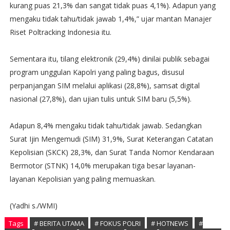
kurang puas 21,3% dan sangat tidak puas 4,1%). Adapun yang
mengaku tidak tahu/tidak jawab 1,4%,” ujar mantan Manajer
Riset Poltracking Indonesia itu.
Sementara itu, tilang elektronik (29,4%) dinilai publik sebagai
program unggulan Kapolri yang paling bagus, disusul
perpanjangan SIM melalui aplikasi (28,8%), samsat digital
nasional (27,8%), dan ujian tulis untuk SIM baru (5,5%).
Adapun 8,4% mengaku tidak tahu/tidak jawab. Sedangkan
Surat Ijin Mengemudi (SIM) 31,9%, Surat Keterangan Catatan
Kepolisian (SKCK) 28,3%, dan Surat Tanda Nomor Kendaraan
Bermotor (STNK) 14,0% merupakan tiga besar layanan-
layanan Kepolisian yang paling memuaskan.
(Yadhi s./WMI)
Tags
# BERITA UTAMA
# FOKUS POLRI
# HOTNEWS
#