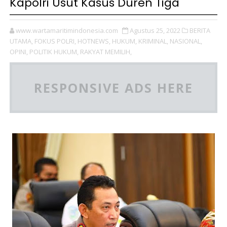
Kapolri Usut Kasus Duren Tiga
www.wartamaritimindonesia.com
Agustus 25, 2022
BERITA
UTAMA,
FOKUS POLRI,
HOTNEWS,
HUKUM,
KRIMINAL,
NASIONAL,
OPINI,
POLITIK HUKUM,
RAKYAT MEMILIH,
RESPONSIVE ADS HERE