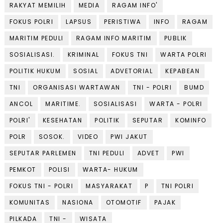
RAKYAT MEMILIH
MEDIA
RAGAM INFO'
FOKUS POLRI
LAPSUS
PERISTIWA
INFO
RAGAM
MARITIM PEDULI
RAGAM INFO MARITIM
PUBLIK
SOSIALISASI.
KRIMINAL
FOKUS TNI
WARTA POLRI
POLITIK HUKUM
SOSIAL
ADVETORIAL
KEPABEAN
TNI
ORGANISASI WARTAWAN
TNI - POLRI
BUMD
ANCOL
MARITIME.
SOSIALISASI
WARTA - POLRI
POLRI'
KESEHATAN
POLITIK
SEPUTAR
KOMINFO
POLR
SOSOK.
VIDEO
PWI JAKUT
SEPUTAR PARLEMEN
TNI PEDULI
ADVET
PWI
PEMKOT
POLISI
WARTA- HUKUM
FOKUS TNI - POLRI
MASYARAKAT
P
TNI POLRI
KOMUNITAS
NASIONA
OTOMOTIF
PAJAK
PILKADA
TNI -
WISATA