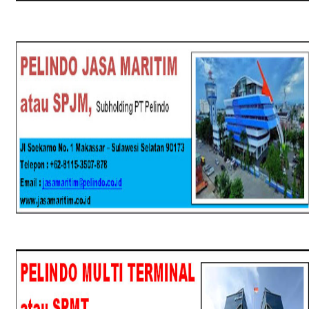
SPJM
SPMT