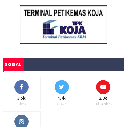
SOSIAL
3.5k
1.7k
2.8k
Likes
Followers
Subscribes