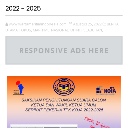
2022 - 2025
www.wartamaritimindonesia.com
Agustus 25, 2022
BERITA
UTAMA,
FOKUS,
MARITIME,
NASIONAL,
OPINI,
PELABUHAN,
RESPONSIVE ADS HERE