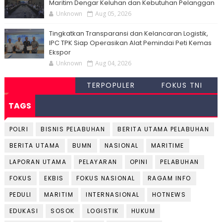
Maritim Dengar Keluhan dan Kebutuhan Pelanggan
Unknown
Aug 05, 2026
Tingkatkan Transparansi dan Kelancaran Logistik,
IPC TPK Siap Operasikan Alat Pemindai Peti Kemas
Ekspor
Unknown
Aug 04, 2026
TERPOPULER
FOKUS TNI
TAGS
POLRI
BISNIS PELABUHAN
BERITA UTAMA PELABUHAN
BERITA UTAMA
BUMN
NASIONAL
MARITIME
LAPORAN UTAMA
PELAYARAN
OPINI
PELABUHAN
FOKUS
EKBIS
FOKUS NASIONAL
RAGAM INFO
PEDULI
MARITIM
INTERNASIONAL
HOTNEWS
EDUKASI
SOSOK
LOGISTIK
HUKUM