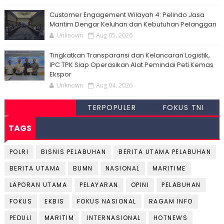
Customer Engagement Wilayah 4: Pelindo Jasa
Maritim Dengar Keluhan dan Kebutuhan Pelanggan
Unknown
Aug 05, 2026
Tingkatkan Transparansi dan Kelancaran Logistik,
IPC TPK Siap Operasikan Alat Pemindai Peti Kemas
Ekspor
Unknown
Aug 04, 2026
TERPOPULER
FOKUS TNI
TAGS
POLRI
BISNIS PELABUHAN
BERITA UTAMA PELABUHAN
BERITA UTAMA
BUMN
NASIONAL
MARITIME
LAPORAN UTAMA
PELAYARAN
OPINI
PELABUHAN
FOKUS
EKBIS
FOKUS NASIONAL
RAGAM INFO
PEDULI
MARITIM
INTERNASIONAL
HOTNEWS