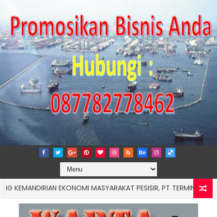
NDIRIAN EKONOMI MASYARAKAT PESISIR, PT TERMINAL TELUK LA