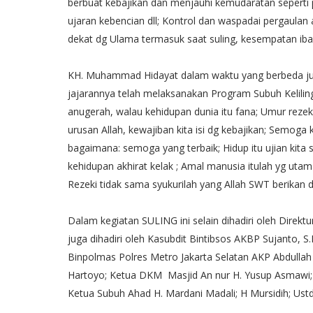
berbuat kebajikan dan menjauhi kemudaratan seperti
ujaran kebencian dll; Kontrol dan waspadai pergaulan a
dekat dg Ulama termasuk saat suling, kesempatan ibad
KH. Muhammad Hidayat dalam waktu yang berbeda ju
jajarannya telah melaksanakan Program Subuh Keli
anugerah, walau kehidupan dunia itu fana; Umur rezeki 
urusan Allah, kewajiban kita isi dg kebajikan; Semog
bagaimana: semoga yang terbaik; Hidup itu ujian kita s
kehidupan akhirat kelak ; Amal manusia itulah yg utam
Rezeki tidak sama syukurilah yang Allah SWT berikan 
Dalam kegiatan SULING ini selain dihadiri oleh Direk
juga dihadiri oleh Kasubdit Bintibsos AKBP Sujanto, S.
Binpolmas Polres Metro Jakarta Selatan AKP Abdullah
Hartoyo; Ketua DKM Masjid An nur H. Yusup Asmawi;
Ketua Subuh Ahad H. Mardani Madali; H Mursidih; Us