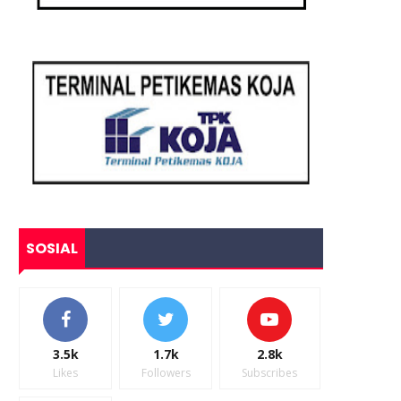
SOSIAL
3.5k
1.7k
2.8k
Likes
Followers
Subscribes