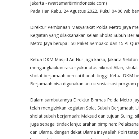
Jakarta - (wartamaritimindonesia.com)
Pada Hari Rabu, 24 Agustus 2022, Pukul 04.00 wib bert
Direktur Pembinaan Masyarakat Polda Metro Jaya mel
Kegiatan yang dilaksanakan selain Sholat Subuh Ber
Metro Jaya berupa : 50 Paket Sembako dan 15 Al-Qur
Ketua DKM Masjid An Nur Jaga karsa, Jakarta Selata
mengungkapkan rasa syukur atas nikmat Allah, shola
sholat berjamaah bernilai ibadah tinggi; Ketua DKM
Berjamaah bisa digunakan untuk sosialisasi program p
Dalam sambutannya Direktur Binmas Polda Metro Ja
telah mengizinkan kegiatan Solat Subuh Berjamaah; Un
sholat subuh berjamaah; Maksud dan tujuan Suling, s
juga sebagai tindak lanjut arahan pimpinan; Pelaksan
dan Ulama, dengan dekat Ulama insyaallah Polri tetap