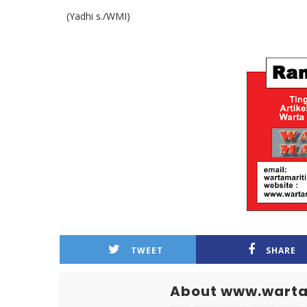
(Yadhi s./WMI)
TWEET
SHARE
About www.warta