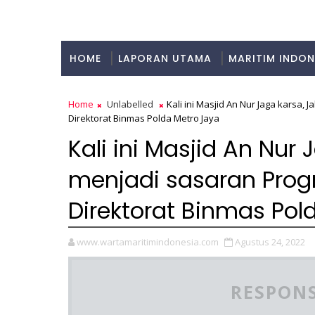
HOME
LAPORAN UTAMA
MARITIM INDON
KULINER
Home
Unlabelled
Kali ini Masjid An Nur Jaga karsa, 
Direktorat Binmas Polda Metro Jaya
Kali ini Masjid An Nur
menjadi sasaran Progr
Direktorat Binmas Pol
www.wartamaritimindonesia.com
Agustus 24, 2022
RESPONS