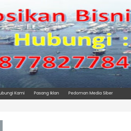
ubungi Kami
Pasang Iklan
Pedoman Media Siber
 TPK NILAM MELALUI PENAMBAHAN E-RTG RAMAH LINGKUNGAN
SPTP