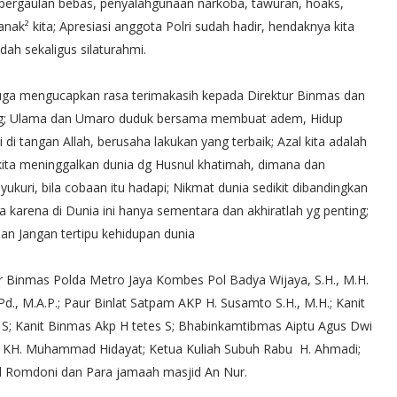
 pergaulan bebas, penyalahgunaan narkoba, tawuran, hoaks,
nak² kita; Apresiasi anggota Polri sudah hadir, hendaknya kita
ah sekaligus silaturahmi.
ga mengucapkan rasa terimakasih kepada Direktur Binmas dan
ling; Ulama dan Umaro duduk bersama membuat adem, Hidup
di tangan Allah, berusaha lakukan yang terbaik; Azal kita adalah
a kita meninggalkan dunia dg Husnul khatimah, dimana dan
yukuri, bila cobaan itu hadapi; Nikmat dunia sedikit dibandingkan
a karena di Dunia ini hanya sementara dan akhiratlah yg penting;
dan Jangan tertipu kehidupan dunia
tur Binmas Polda Metro Jaya Kombes Pol Badya Wijaya, S.H., M.H.
Pd., M.A.P.; Paur Binlat Satpam AKP H. Susamto S.H., M.H.; Kanit
 S; Kanit Binmas Akp H tetes S; Bhabinkamtibmas Aiptu Agus Dwi
 KH. Muhammad Hidayat; Ketua Kuliah Subuh Rabu H. Ahmadi;
td Romdoni dan Para jamaah masjid An Nur.