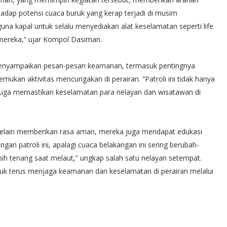
dap potensi cuaca buruk yang kerap terjadi di musim
a kapal untuk selalu menyediakan alat keselamatan seperti life
 mereka,” ujar Kompol Dasiman.
a menyampaikan pesan-pesan keamanan, termasuk pentingnya
kan aktivitas mencurigakan di perairan. “Patroli ini tidak hanya
 juga memastikan keselamatan para nelayan dan wisatawan di
 selain memberikan rasa aman, mereka juga mendapat edukasi
gan patroli ini, apalagi cuaca belakangan ini sering berubah-
ih tenang saat melaut,” ungkap salah satu nelayan setempat.
tuk terus menjaga keamanan dan keselamatan di perairan melalui