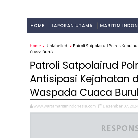
HOME
LAPORAN UTAMA
MARITIM INDON
KULINER
Home
Unlabelled
Patroli Satpolairud Polres Kepula
Cuaca Buruk
Patroli Satpolairud Po
Antisipasi Kejahatan 
Waspada Cuaca Buru
www.wartamaritimindonesia.com
Desember 07, 202
RESPONS