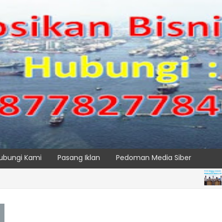
ubungi Kami
Pasang Iklan
Pedoman Media Siber
BERITA U
BAHAN E-RTG RAMAH LINGKUNGAN
SPTP