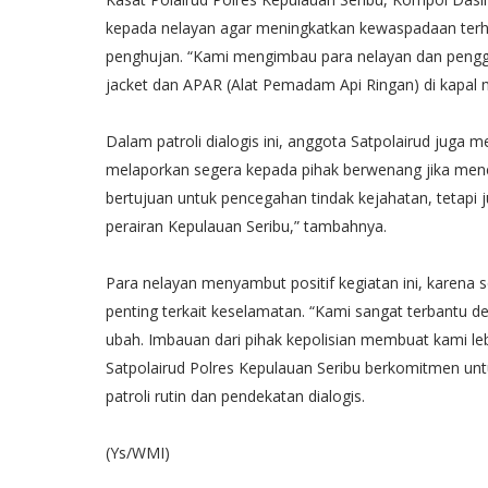
kepada nelayan agar meningkatkan kewaspadaan terha
penghujan. “Kami mengimbau para nelayan dan penggun
jacket dan APAR (Alat Pemadam Api Ringan) di kapal
Dalam patroli dialogis ini, anggota Satpolairud jug
melaporkan segera kepada pihak berwenang jika menemu
bertujuan untuk pencegahan tindak kejahatan, tetapi
perairan Kepulauan Seribu,” tambahnya.
Para nelayan menyambut positif kegiatan ini, karena
penting terkait keselamatan. “Kami sangat terbantu den
ubah. Imbauan dari pihak kepolisian membuat kami leb
Satpolairud Polres Kepulauan Seribu berkomitmen un
patroli rutin dan pendekatan dialogis.
(Ys/WMI)