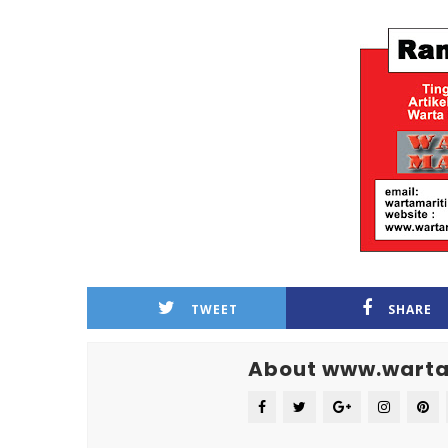
TWEET
SHARE
About www.warta