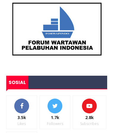
SOSIAL
3.5k
1.7k
2.8k
Likes
Followers
Subscribes