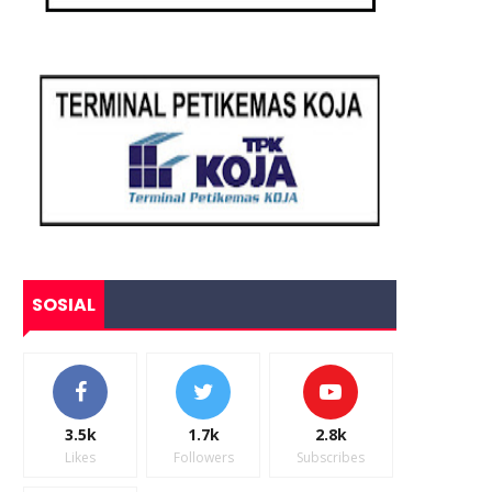
SOSIAL
3.5k
1.7k
2.8k
Likes
Followers
Subscribes