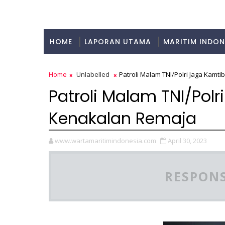
HOME
LAPORAN UTAMA
MARITIM INDON
KULINER
Home
Unlabelled
Patroli Malam TNI/Polri Jaga Kam
Patroli Malam TNI/Po
Kenakalan Remaja
www.wartamaritimindonesia.com
April 30, 2023
RESPONS