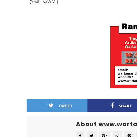
(Yadhi s./WMI)
TWEET
SHARE
About www.warta