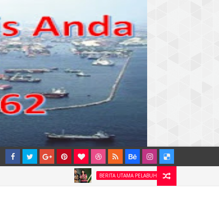
DORONG KEMANDIRIAN E
BERITA UTAMA PELABUHAN