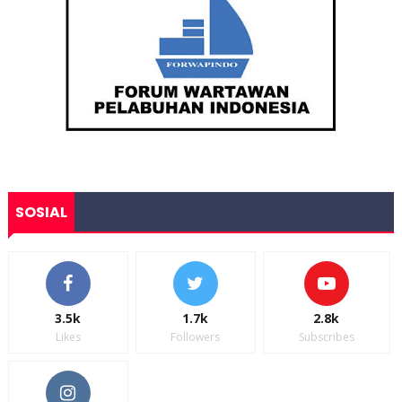
SOSIAL
3.5k
1.7k
2.8k
Likes
Followers
Subscribes