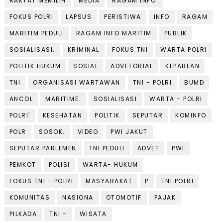
RAKYAT MEMILIH
MEDIA
RAGAM INFO'
FOKUS POLRI
LAPSUS
PERISTIWA
INFO
RAGAM
MARITIM PEDULI
RAGAM INFO MARITIM
PUBLIK
SOSIALISASI.
KRIMINAL
FOKUS TNI
WARTA POLRI
POLITIK HUKUM
SOSIAL
ADVETORIAL
KEPABEAN
TNI
ORGANISASI WARTAWAN
TNI - POLRI
BUMD
ANCOL
MARITIME.
SOSIALISASI
WARTA - POLRI
POLRI'
KESEHATAN
POLITIK
SEPUTAR
KOMINFO
POLR
SOSOK.
VIDEO
PWI JAKUT
SEPUTAR PARLEMEN
TNI PEDULI
ADVET
PWI
PEMKOT
POLISI
WARTA- HUKUM
FOKUS TNI - POLRI
MASYARAKAT
P
TNI POLRI
KOMUNITAS
NASIONA
OTOMOTIF
PAJAK
PILKADA
TNI -
WISATA