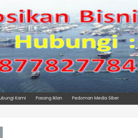
ubungi Kami
Pasang Iklan
Pedoman Media Siber
 TPK NILAM MELALUI PENAMBAHAN E-RTG RAMAH LINGKUNGAN
SPTP