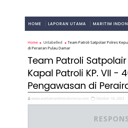
HOME
LAPORAN UTAMA
MARITIM INDON
KULINER
Home
Unlabelled
Team Patroli Satpolair Polres Kepul
di Perairan Pulau Damar
Team Patroli Satpolair
Kapal Patroli KP. VII - 
Pengawasan di Perair
www.wartamaritimindonesia.com
Oktober 16, 2023
RESPONS