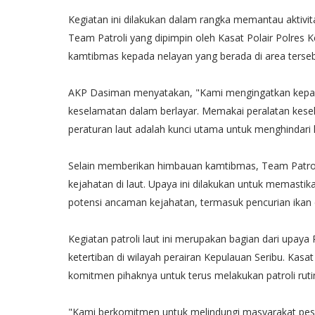
Kegiatan ini dilakukan dalam rangka memantau aktivita
Team Patroli yang dipimpin oleh Kasat Polair Polre
kamtibmas kepada nelayan yang berada di area terseb
AKP Dasiman menyatakan, "Kami mengingatkan kepada
keselamatan dalam berlayar. Memakai peralatan kese
peraturan laut adalah kunci utama untuk menghindari k
Selain memberikan himbauan kamtibmas, Team Patroli S
kejahatan di laut. Upaya ini dilakukan untuk memasti
potensi ancaman kejahatan, termasuk pencurian ikan da
Kegiatan patroli laut ini merupakan bagian dari upa
ketertiban di wilayah perairan Kepulauan Seribu. Kas
komitmen pihaknya untuk terus melakukan patroli rut
"Kami berkomitmen untuk melindungi masyarakat pesi