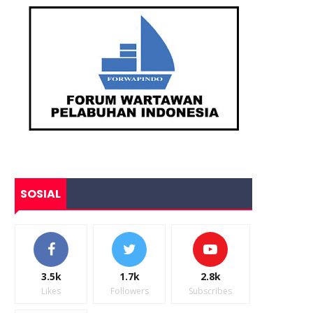
SOSIAL
3.5k
1.7k
2.8k
Likes
Followers
Subscribes