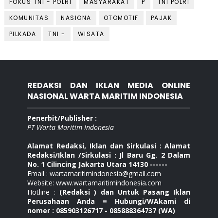
FOKUS TNI - POLRI
MASYARAKAT
P
TNI POLRI
KOMUNITAS
NASIONA
OTOMOTIF
PAJAK
PILKADA
TNI -
WISATA
REDAKSI DAN IKLAN MEDIA ONLINE
NASIONAL WARTA MARITIM INDONESIA
Penerbit/Publisher :
PT Warta Maritim Indonesia
Alamat Redaksi, Iklan dan Sirkulasi : Alamat
Redaksi/Iklan /Sirkulasi : Jl Baru Gg. 2 Dalam
No. 1 Cilincing Jakarta Utara 14130 ------
Email : wartamaritimindonesia@gmail.com
Website: www.wartamaritimindonesia.com
Hotline :
(Redaksi ) dan Untuk Pasang Iklan
Perusahaan Anda = Hubungi/WAkami di
nomer : 085903126717 - 085888364737 (WA)