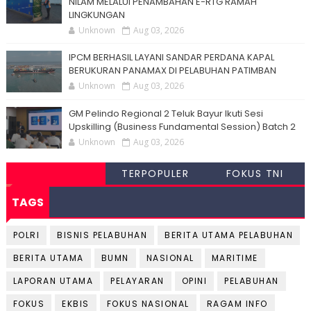
NILAM MELALUI PENAMBAHAN E-RTG RAMAH
LINGKUNGAN
Unknown
Aug 03, 2026
IPCM BERHASIL LAYANI SANDAR PERDANA KAPAL
BERUKURAN PANAMAX DI PELABUHAN PATIMBAN
Unknown
Aug 03, 2026
GM Pelindo Regional 2 Teluk Bayur Ikuti Sesi
Upskilling (Business Fundamental Session) Batch 2
Unknown
Aug 03, 2026
TERPOPULER
FOKUS TNI
TAGS
POLRI
BISNIS PELABUHAN
BERITA UTAMA PELABUHAN
BERITA UTAMA
BUMN
NASIONAL
MARITIME
LAPORAN UTAMA
PELAYARAN
OPINI
PELABUHAN
FOKUS
EKBIS
FOKUS NASIONAL
RAGAM INFO