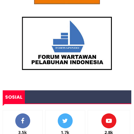
SOSIAL
3.5k
1.7k
2.8k