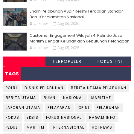
Enam Pelabuhan ASDP Resmi Terapkan Standar
Baru Keselamatan Nasional
Unknown
Aug 06, 2026
Customer Engagement Wilayah 4: Pelindo Jasa
Maritim Dengar Keluhan dan Kebutuhan Pelanggan
Unknown
Aug 05, 2026
TERPOPULER
FOKUS TNI
TAGS
POLRI
BISNIS PELABUHAN
BERITA UTAMA PELABUHAN
BERITA UTAMA
BUMN
NASIONAL
MARITIME
LAPORAN UTAMA
PELAYARAN
OPINI
PELABUHAN
FOKUS
EKBIS
FOKUS NASIONAL
RAGAM INFO
PEDULI
MARITIM
INTERNASIONAL
HOTNEWS