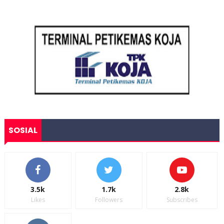
SOSIAL
3.5k
1.7k
2.8k
Likes
Followers
Subscribes