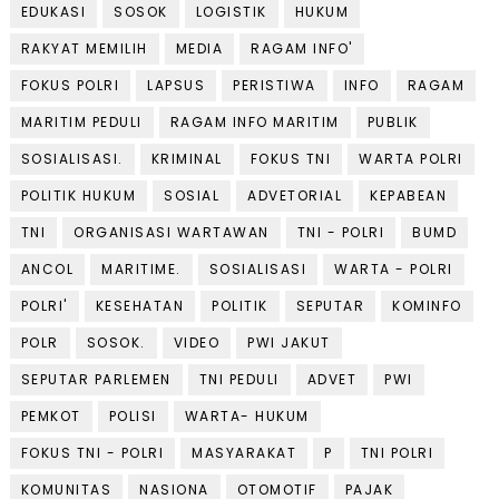
EDUKASI
SOSOK
LOGISTIK
HUKUM
RAKYAT MEMILIH
MEDIA
RAGAM INFO'
FOKUS POLRI
LAPSUS
PERISTIWA
INFO
RAGAM
MARITIM PEDULI
RAGAM INFO MARITIM
PUBLIK
SOSIALISASI.
KRIMINAL
FOKUS TNI
WARTA POLRI
POLITIK HUKUM
SOSIAL
ADVETORIAL
KEPABEAN
TNI
ORGANISASI WARTAWAN
TNI - POLRI
BUMD
ANCOL
MARITIME.
SOSIALISASI
WARTA - POLRI
POLRI'
KESEHATAN
POLITIK
SEPUTAR
KOMINFO
POLR
SOSOK.
VIDEO
PWI JAKUT
SEPUTAR PARLEMEN
TNI PEDULI
ADVET
PWI
PEMKOT
POLISI
WARTA- HUKUM
FOKUS TNI - POLRI
MASYARAKAT
P
TNI POLRI
KOMUNITAS
NASIONA
OTOMOTIF
PAJAK