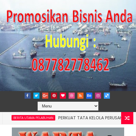
PERKUAT TATA KELOLA PERUSAHAAN, IPCM TA
ERITA UTAMA PELABUHAN