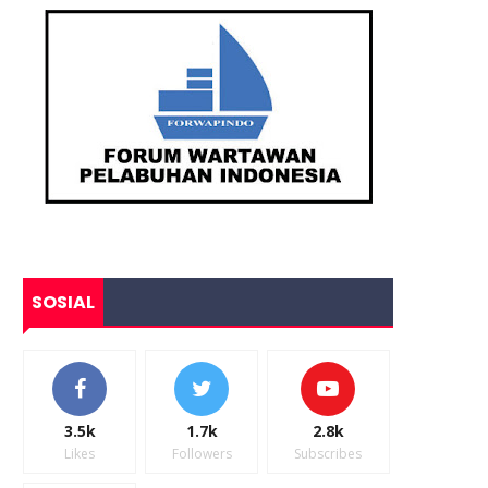
SOSIAL
3.5k
1.7k
2.8k
Likes
Followers
Subscribes