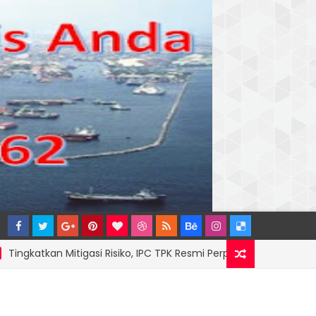
kan Mitigasi Risiko, IPC TPK Resmi Perpanjang Sinergi Hukum Bers