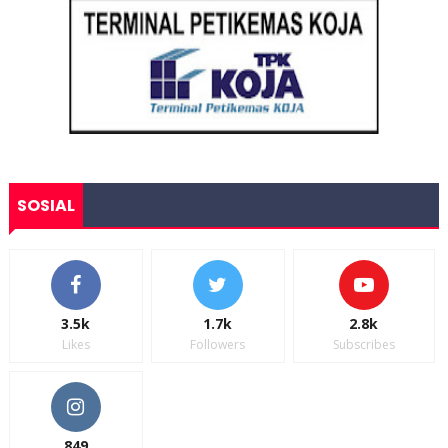
SOSIAL
3.5k
1.7k
2.8k
Likes
Followers
Subscribes
849