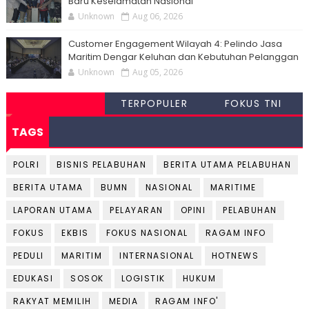
Baru Keselamatan Nasional
Unknown
Aug 06, 2026
Customer Engagement Wilayah 4: Pelindo Jasa
Maritim Dengar Keluhan dan Kebutuhan Pelanggan
Unknown
Aug 05, 2026
TERPOPULER
FOKUS TNI
TAGS
POLRI
BISNIS PELABUHAN
BERITA UTAMA PELABUHAN
BERITA UTAMA
BUMN
NASIONAL
MARITIME
LAPORAN UTAMA
PELAYARAN
OPINI
PELABUHAN
FOKUS
EKBIS
FOKUS NASIONAL
RAGAM INFO
PEDULI
MARITIM
INTERNASIONAL
HOTNEWS
EDUKASI
SOSOK
LOGISTIK
HUKUM
RAKYAT MEMILIH
MEDIA
RAGAM INFO'