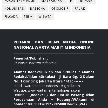
FOKUS TNI - POLRI
MASYARAKAT
P
TNI POLRI
KOMUNITAS
NASIONA
OTOMOTIF
PAJAK
PILKADA
TNI -
WISATA
REDAKSI DAN IKLAN MEDIA ONLINE
NASIONAL WARTA MARITIM INDONESIA
Penerbit/Publisher :
PT Warta Maritim Indonesia
Alamat Redaksi, Iklan dan Sirkulasi : Alamat
Redaksi/Iklan /Sirkulasi : Jl Baru Gg. 2 Dalam
No. 1 Cilincing Jakarta Utara 14130 ------
Email : wartamaritimindonesia@gmail.com
Website: www.wartamaritimindonesia.com
Hotline :
(Redaksi ) dan Untuk Pasang Iklan
Perusahaan Anda = Hubungi/WAkami di
nomer : 085903126717 - 085888364737 (WA)