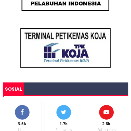
SOSIAL
3.5k
1.7k
2.8k
Likes
Followers
Subscribes