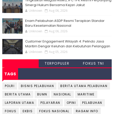
Tingkatkan Mitigasi Risiko, IPC TPK Resmi Perpanjang
Sinergi Hukum Bersama Kejari Jakut
Unknown
Aug 06, 2026
Enam Pelabuhan ASDP Resmi Terapkan Standar
Baru Keselamatan Nasional
Unknown
Aug 06, 2026
Customer Engagement Wilayah 4: Pelindo Jasa
Maritim Dengar Keluhan dan Kebutuhan Pelanggan
Unknown
Aug 05, 2026
TERPOPULER
FOKUS TNI
TAGS
POLRI
BISNIS PELABUHAN
BERITA UTAMA PELABUHAN
BERITA UTAMA
BUMN
NASIONAL
MARITIME
LAPORAN UTAMA
PELAYARAN
OPINI
PELABUHAN
FOKUS
EKBIS
FOKUS NASIONAL
RAGAM INFO