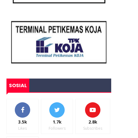
SOSIAL
3.5k
1.7k
2.8k
Likes
Followers
Subscribes