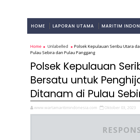
HOME
LAPORAN UTAMA
MARITIM INDON
KULINER
Home
Unlabelled
Polsek Kepulauan Seribu Utara da
Pulau Sebira dan Pulau Panggang
Polsek Kepulauan Ser
Bersatu untuk Penghi
Ditanam di Pulau Seb
www.wartamaritimindonesia.com
Oktober 03, 2023
RESPONS