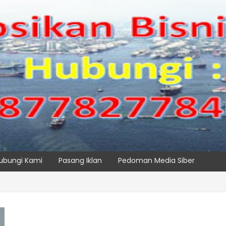
ubungi Kami
Pasang Iklan
Pedoman Media Siber
, IPC TPK Siap Operasikan Alat Pemindai Peti Kemas Ekspor
SPTP