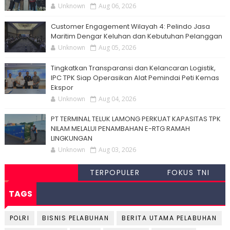
Unknown
Aug 06, 2026
Customer Engagement Wilayah 4: Pelindo Jasa
Maritim Dengar Keluhan dan Kebutuhan Pelanggan
Unknown
Aug 05, 2026
Tingkatkan Transparansi dan Kelancaran Logistik,
IPC TPK Siap Operasikan Alat Pemindai Peti Kemas
Ekspor
Unknown
Aug 04, 2026
PT TERMINAL TELUK LAMONG PERKUAT KAPASITAS TPK
NILAM MELALUI PENAMBAHAN E-RTG RAMAH
LINGKUNGAN
Unknown
Aug 03, 2026
TERPOPULER
FOKUS TNI
TAGS
POLRI
BISNIS PELABUHAN
BERITA UTAMA PELABUHAN