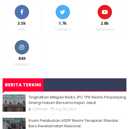
3.5k
1.7k
2.8k
Likes
Followers
Subscribes
849
Followers
BERITA TERKINI
Tingkatkan Mitigasi Risiko, IPC TPK Resmi Perpanjang
Sinergi Hukum Bersama Kejari Jakut
Unknown
Aug 06, 2026
Enam Pelabuhan ASDP Resmi Terapkan Standar
Baru Keselamatan Nasional