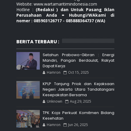
Website: www.wartamaritimindonesia.com
Hotline :
(Redaksi ) dan Untuk Pasang Iklan
Perusahaan Anda = Hubungi/WAkami di
nomer : 085903126717 - 085888364737 (WA)
BERITA TERBARU :
Setahun Prabowo-Gibran : Energi
Mandiri, Pangan Berdaulat, Rakyat
Dapat Kerja
Hamron
Oct 15, 2025
KPLP Tanjung Priok dan Kejaksaan
Negeri Jakarta Utara Tandatangani
Kesepakatan Bersama
Unknown
Aug 29, 2025
TPK Koja Perkuat Komitmen Bidang
Kesehatan
Hamron
Jun 26, 2025