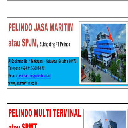
SPJM
SPMT