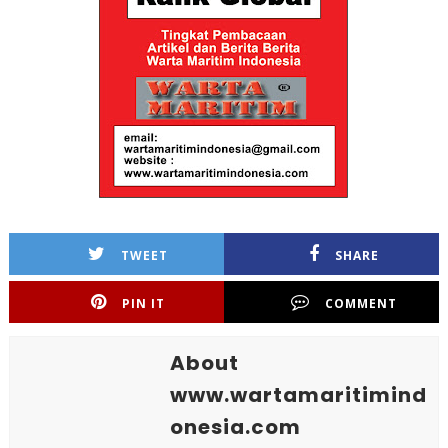
TWEET
SHARE
PIN IT
COMMENT
About
www.wartamaritimind
onesia.com