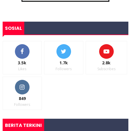
SOSIAL
3.5k
1.7k
2.8k
Likes
Followers
Subscribes
849
Followers
BERITA TERKINI