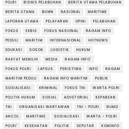
POLRI
BISNIS PELABUHAN
BERITA UTAMA PELABUHAN
BERITA UTAMA
BUMN
NASIONAL
MARITIME
LAPORAN UTAMA
PELAYARAN
OPINI
PELABUHAN
FOKUS
EKBIS
FOKUS NASIONAL
RAGAM INFO
PEDULI
MARITIM
INTERNASIONAL
HOTNEWS
EDUKASI
SOSOK
LOGISTIK
HUKUM
RAKYAT MEMILIH
MEDIA
RAGAM INFO'
FOKUS POLRI
LAPSUS
PERISTIWA
INFO
RAGAM
MARITIM PEDULI
RAGAM INFO MARITIM
PUBLIK
SOSIALISASI.
KRIMINAL
FOKUS TNI
WARTA POLRI
POLITIK HUKUM
SOSIAL
ADVETORIAL
KEPABEAN
TNI
ORGANISASI WARTAWAN
TNI - POLRI
BUMD
ANCOL
MARITIME.
SOSIALISASI
WARTA - POLRI
POLRI'
KESEHATAN
POLITIK
SEPUTAR
KOMINFO