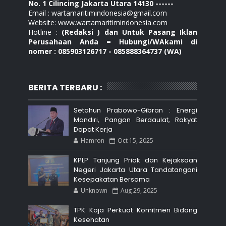
No. 1 Cilincing Jakarta Utara 14130 ------
Email : wartamaritimindonesia@gmail.com
Website: www.wartamaritimindonesia.com
Hotline :
(Redaksi ) dan Untuk Pasang Iklan
Perusahaan Anda = Hubungi/WAkami di
nomer : 085903126717 - 085888364737 (WA)
BERITA TERBARU :
Setahun Prabowo-Gibran : Energi
Mandiri, Pangan Berdaulat, Rakyat
Dapat Kerja
Hamron
Oct 15, 2025
KPLP Tanjung Priok dan Kejaksaan
Negeri Jakarta Utara Tandatangani
Kesepakatan Bersama
Unknown
Aug 29, 2025
TPK Koja Perkuat Komitmen Bidang
Kesehatan