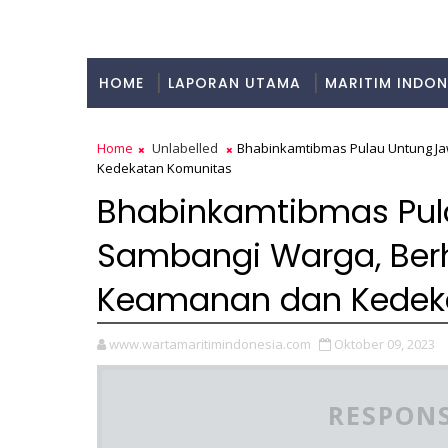
HOME
LAPORAN UTAMA
MARITIM INDON
KULINER
Home
Unlabelled
Bhabinkamtibmas Pulau Untung Ja
Kedekatan Komunitas
Bhabinkamtibmas Pula
Sambangi Warga, Berh
Keamanan dan Kedek
www.wartamaritimindonesia.com
Oktober 09, 2023
RESPONS