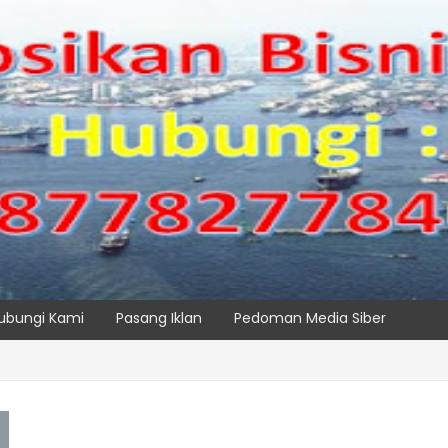
ubungi Kami
Pasang Iklan
Pedoman Media Siber
, IPC TPK Siap Operasikan Alat Pemindai Peti Kemas Ekspor
SPTP