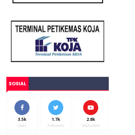
SOSIAL
3.5k
1.7k
2.8k
Likes
Followers
Subscribes